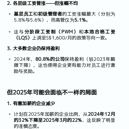
2. 各层级工资普涨——但涨幅不均
基层员工
和
初级管理者
的工资涨幅最大（分别为
5.8%与5.6%），而高管仅为
5.1%
。
这与
分阶段工资制（PWM）
和
本地合格工资
（LQS）
上调至S$1,600/月的政策导向一致。
3. 大多数企业仍保持盈利
2024年，
80.8%的公司
保持盈利（较2023年略
微下降），这也使得企业更有能力对员工进行激
励与奖励。
但2025年可能会面临不一样的局面
1. 有意加薪的企业减少
计划在2025年加薪的企业比例，从
2024年12月
的32%下降至2025年3月的22%
，这反映了明显
的谨慎态度。