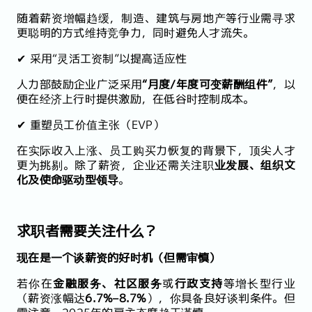
随着薪资增幅趋缓，制造、建筑与房地产等行业需寻求
更聪明的方式维持竞争力，同时避免人才流失。
✔ 采用“灵活工资制”以提高适应性
人力部鼓励企业广泛采用
“月度/年度可变薪酬组件”
，以
便在经济上行时提供激励，在低谷时控制成本。
✔ 重塑员工价值主张（EVP）
在实际收入上涨、员工购买力恢复的背景下，顶尖人才
更为挑剔。除了薪资，企业还需关注职
业发展、组织文
化及使命驱动型领导
。
求职者需要关注什么？
现在是一个谈薪资的好时机（但需审慎）
若你在
金融服务、社区服务
或
行政支持
等增长型行业
（薪资涨幅达
6.7%–8.7%
），你具备良好谈判条件。但