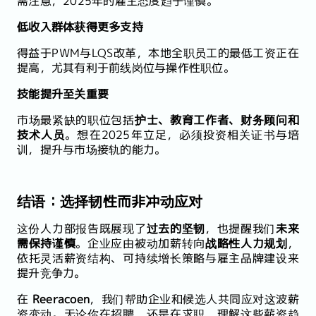
需注意，2025年的雇主态度趋于谨慎。
低收入群体获得更多支持
得益于PWM与LQS改革，本地全职员工的最低工资正在
提高，尤其有利于前线岗位与操作性职位。
技能提升至关重要
市场最紧缺的职位包括
护士、教育工作者、财务顾问和
技术人员
。想在2025年立足，必须投资相关证书与培
训，提升与市场接轨的能力。
结语：选择韧性而非冲动应对
这份人力部报告既展现了
过去的坚韧
，也提醒我们
未来
需保持谨慎
。企业应由被动加薪转向
战略性人力规划
，
依托灵活薪资结构、可持续增长策略与雇主品牌建设来
提升竞争力。
在
Reeracoen
，我们帮助企业和候选人共同应对这波薪
资变动。无论你在招聘，还是在求职，理解这些薪资趋