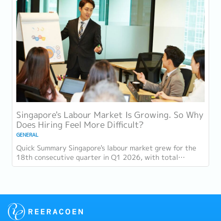
Singapore's Labour Market Is Growing. So Why
Does Hiring Feel More Difficult?
GENERAL
Quick Summary Singapore's labour market grew for the
18th consecutive quarter in Q1 2026, with total
employment up 9,400 and job vacancies (73,300...