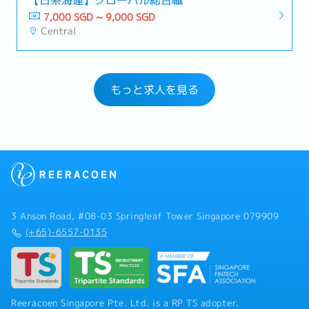
7,000 SGD ~ 9,000 SGD
Central
もっと求人を見る
3 Anson Road, #08-03 Springleaf Tower Singapore 079909
(+65)-6557-0135
Reeracoen Singapore Pte. Ltd. is a RP TS adopter.