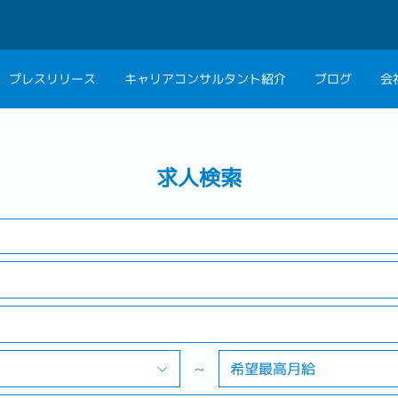
プレスリリース
キャリアコンサルタント紹介
ブログ
会
検索する
会社概要
キャリアコン
業界
勤務地
求人検索
私たちの考え方
キャリアカウ
グループ代表メッセ
採用情報
~
希望最高月給