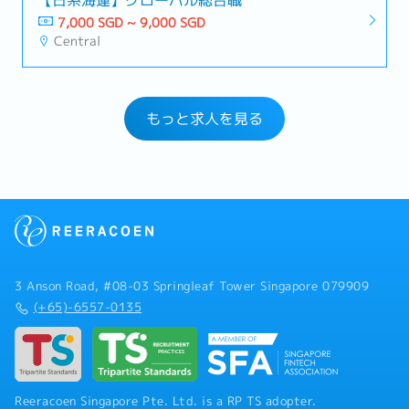
7,000 SGD ~ 9,000 SGD
Central
もっと求人を見る
3 Anson Road, #08-03 Springleaf Tower Singapore 079909
(+65)-6557-0135
Reeracoen Singapore Pte. Ltd. is a RP TS adopter.