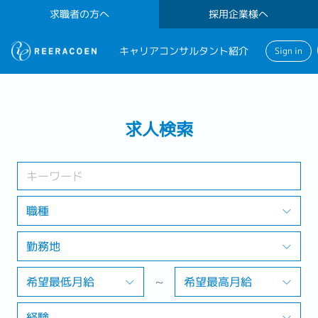
求職者の方へ
採用企業様へ
キャリアコンサルタント紹介
Sign in
検索する
求人検索
1 selected
勤務地
職種
勤務地
検索する
希望最低月給
~
希望最高月給
経験