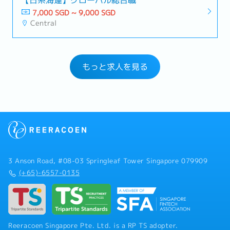
7,000 SGD ~ 9,000 SGD
Central
もっと求人を見る
3 Anson Road, #08-03 Springleaf Tower Singapore 079909
(+65)-6557-0135
Reeracoen Singapore Pte. Ltd. is a RP TS adopter.