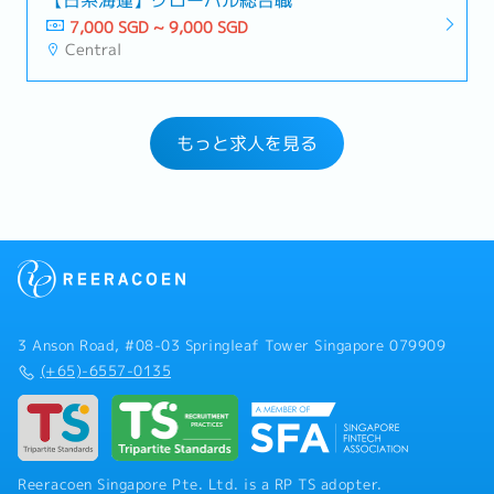
7,000 SGD ~ 9,000 SGD
Central
もっと求人を見る
3 Anson Road, #08-03 Springleaf Tower Singapore 079909
(+65)-6557-0135
Reeracoen Singapore Pte. Ltd. is a RP TS adopter.