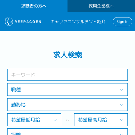
求職者の方へ
採用企業様へ
キャリアコンサルタント紹介
Sign in
検索する
求人検索
1 selected
勤務地
職種
勤務地
検索する
希望最低月給
~
希望最高月給
経験