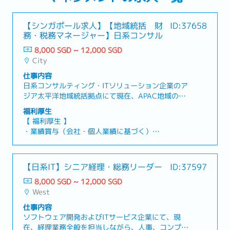
【シンガポール求人】【地域統括 財
ID:37658
務・税務マネージャー】日系コンサル
8,000 SGD ~ 12,000 SGD
City
仕事内容
日系コンサルティング・ITソリューション企業のア
ジア太平洋地域統括拠点にて現在、APAC地域のグ
ループ会社に対し、税務アドバイザリーおよび財務
福利厚生
管理を担う地域統括 財務・税務マネージャー
【 福利厚生 】
（Regional Finance & Tax Manager）を募集して
・業績賞与（会社・個人業績に基づく）
います。本ポジションでは、グループ内の社内税務
・有給休暇：年21日
コンサルタントとして、海外子会社に対するクロス
・病気休暇
ボーダー税務、税務戦略の立案、税務ガバナンスの
・医療・歯科給付
【日系IT】シニア経理・総務リーダー
ID:37597
強化、現地税務当局への対応などを支援いただきま
・健康診断
す。また財務レポートのレビューや業績分析、予算
8,000 SGD ~ 12,000 SGD
・勤続表彰
策定・予実管理、内部統制のモニタリングなど、
West
・会社SIM支給
APAC地域全体の財務管理にも携わっていただきま
・フレキシブルな勤務時間：7:00 AM～10:00 AM
仕事内容
す。担当エリアは、シンガポール、タイ、フィリピ
の間で勤務開始
ソフトウェア開発およびITサービス企業にて、現
ン、インドネシア、インド、韓国、台湾、香港のグ
在、経理業務全般を担当しながら、人事、コンプラ
ループ会社となります。【 業務内容 】・APAC地域