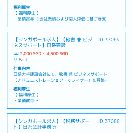
イアンス、コーポレートレポーティングなどの横断
のグループ会社に対するクロスボーダー税務、税務
福利厚生
的な業務にも携わる、シニア経理・総務リーダーの
コンプライアンス、地域横断プロジェクトに関する
【 福利厚生 】
ポジションを募集しています。本ポジションでは、
税務アドバイザリー・社内税務コンサルタントとし
・業績賞与 ※会社業績および個人評価に基づき支給
財務・管理関連業務における親会社との主要な窓口
て、税務戦略の立案、税務ガバナンスの強化、その
・有給休暇：年14日（最大21日まで増加）
として対応いただきます。また、グループの地域展
他税務関連業務の支援・アドバイス・日本本社、各
・医療保険
開拡大に伴い、ベトナムおよびフィリピン子会社の
国の財務担当者、外部税務アドバイザー、現地税務
【シンガポール求人】【秘書 兼 ビジ
ID:37069
財務情報の連結業務もサポートいただきます。【 業
当局との連携・調整・各海外子会社の財務レポート
ネスサポート】日系建設
務内容 】・経理・財務- 売掛金、買掛金、総勘定元
のレビュー、業績分析、予算・予測（Forecast）の
帳の管理を含む日常経理業務- 月次・年次決算業務-
管理、およびKPIの分析・APAC地域のグループ会社
2,000 SGD ~ 4,500 SGD
適用される会計基準に基づく財務諸表および経営レ
における財務ガバナンス、内部統制、コンプライア
East
ポートの作成- 資金繰り管理、銀行残高照合、トレ
ンス体制のモニタリング・移転価格税制（Transfer
仕事内容
ジャリー関連業務- GST、法人税などの税務申告お
Pricing）、グループ間取引（Intercompany
日系大手建設会社にて、秘書 兼 ビジネスサポート
よび法定要件への対応- 外部監査および内部監査の
Transactions）およびその他の地域横断型の財務・
（アドミニストレーション・オフィサー）を募集し
調整・サポート- 監査スケジュールの作成および監
税務プロジェクトの支援・必要に応じたアジア地域
ております。管理・事務サポート業務、ビジネス開
査人からの問い合わせ対応- 中期事業計画の策定リ
への出張
福利厚生
発支援、提案書やプレゼンテーション資料の作成、
ード・親会社向けレポーティング- グループの報告
【 福利厚生 】
日々のオフィス運営管理をご担当いただきます。【
基準に基づく定期的な財務レポートの作成・提出-
・業績賞与
業務内容 】<ビジネスサポート>・会議のスケジュ
連結仕訳、グループ間取引、グループレベルの報告
・有給休暇：年15日
ール調整、カレンダー管理、重要書類や記録の整
要件に関する親会社の財務・経理チームとの連携-
・病気休暇
理・ファイリングなど、日常の管理業務・提案書、
取締役会資料およびグループ経営会議向け資料の作
・医療保険
【シンガポール求人】【税務サポー
ID:37088
入札書類、関連資料の作成補助・社内外向けのプレ
成サポート・子会社連結対応- ベトナムおよびフィ
・医療給付（制限あり）
ト】日系会計事務所
ゼンテーション資料の作成・整理・データ入力、記
リピン子会社の経理チームと連携し、財務データの