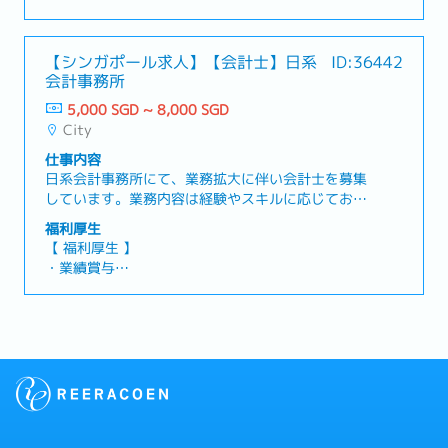
ト会計、帳簿作成、監査対応、法人税・個人所得税
・有給休暇：年14日
の申告業務など、会計業務全般を一貫して担当して
・病気休暇：年14日
いただきます。加えて、クライアントとのコミュニ
【シンガポール求人】【会計士】日系
ID:36442
ケーション、秘書役業務サポート、銀行関連手続
会計事務所
き、各種パス申請、リロケーション関連サポートも
業務範囲に含まれます。【 業務内容 】・担当クラ
5,000 SGD ~ 8,000 SGD
イアントとのコミュニケーションおよび関係構築・
City
フルセット会計、月次管理会計、年次決算業務・監
仕事内容
査法人との連携および監査対応、決算レポートの作
日系会計事務所にて、業務拡大に伴い会計士を募集
成・法人税、個人所得税の申告書作成および提出・
しています。業務内容は経験やスキルに応じてお任
パス申請、企業秘書業務などの付随サービス提供・
せいたします。アジアに進出する企業様の支援によ
会計、税務、ビジネス全般に関する実務的なアドバ
福利厚生
り現場に近い環境で携わることができ、会計士とし
イス提供・正確性・コンプライアンスを担保し、期
【 福利厚生 】
てのみでなくビジネスパーソンとしても成長できる
限内に成果物を納品・内部システムを活用した文書
・業績賞与
環境です。【 業務内容 】・シンガポール進出支
管理およびワークフロー管理
・有給休暇：年14日
援・会計・税務サポート（月次のデータ入力や帳票
・病気休暇：年14日
管理等のサポート、記帳代行や決算業務等）・ビザ
申請や登記業務等のサポート・顧客との関係性構
築・その他必要に応じた業務