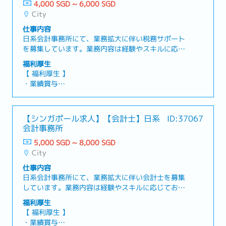
録管理、データ分析業務のサポート<管理職向け秘
収集・レビューを実施- 地域体制の成熟に合わせ
4,000 SGD ~ 6,000 SGD
書業務>・ゼネラルマネージャーの日程管理（会
た、グループレベルの連結プロセスおよびレポーテ
City
議、アポイント、地域間通話の調整）・出張依頼や
ィング体制の構築・運用支援- グループ間取引の消
仕事内容
関連問い合わせへの対応、およびアジア地域本社向
去および照合差異・調整項目の特定と対応・人事・
日系会計事務所にて、業務拡大に伴い税務サポート
けの観光ビザ申請対応・会社規定に沿った出張・経
総務- 給与体系、休暇制度、評価制度などを含む人
を募集しています。業務内容は経験やスキルに応じ
費精算の処理、確認、提出・駐在員から提出される
事制度・規程の設計および文書化サポート- 親会社
てお任せいたします。企業の税務申告、会計処理、
各種精算（接待費、交通費など）の処理・行政文
から依頼されるコーポレート関連情報・総務関連情
福利厚生
資料作成など、税務・会計領域での実務をサポート
書、社内文書、機密記録の整理・管理・その他、職
【 福利厚生 】
報の取りまとめ ※法定届出、コーポレートガバナ
するポジションです。会計士チームと連携し、クラ
務範囲に含まれる業務や指示された業務の遂行
・業績賞与
ンス情報、組織変更情報など- 給与計算処理のサポ
イアント対応や税務書類の作成補助を担当していた
・有給休暇：年14日
ートおよび外部の人事・給与計算サービス会社との
だきます。【 業務内容 】・Corporate tax, GST な
・病気休暇：年14日
連絡調整- オフィス管理およびその他総務・コーポ
ど各種税務申告の資料準備・税務計算の補助、デー
レートアフェアーズ関連業務
【シンガポール求人】【会計士】日系
ID:37067
タ入力、帳票管理・会計仕訳、月次・年次決算のサ
会計事務所
ポート業務・クライアントとの基本的なコミュニケ
ーション、必要資料の確認・収集・税務調査対応の
5,000 SGD ~ 8,000 SGD
補助、ドキュメント整理・税務・会計ソフトを使用
City
した入力・チェック・チーム（会計士・税務マネー
仕事内容
ジャー）へのレポート業務
日系会計事務所にて、業務拡大に伴い会計士を募集
しています。業務内容は経験やスキルに応じてお任
せいたします。本ポジションでは、担当クライアン
福利厚生
トのアカウントマネージャーとして幅広い業務を担
【 福利厚生 】
っていただきます。月次・年次決算を含むフルセッ
・業績賞与