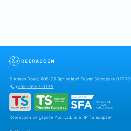
3 Anson Road, #08-03 Springleaf Tower Singapore 07990
(+65)-6557-0135
Reeracoen Singapore Pte. Ltd. is a RP TS adopter.