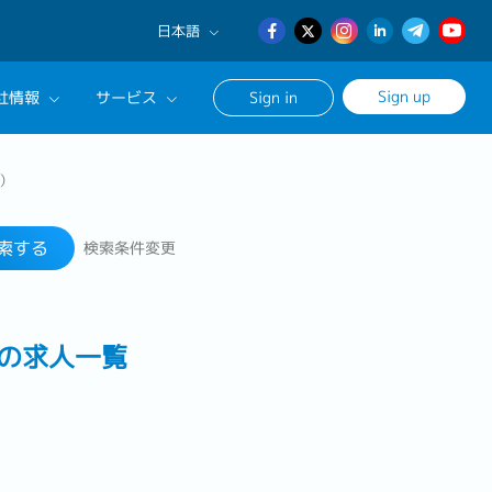
日本語
English
Sign up
社情報
サービス
Sign in
日本語
簡体中文
サルタントに相談する
）
検索する
ンセリングサービス
索する
検索条件変更
ージ
）の求人一覧