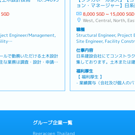
ョン・マネージャー】日系
建築）
 SGD
8,000 SGD ~ 15,000 SGD
West, Central, North, Eas
職種
oject Engineer/Management,
Structural Engineer, Projec
lity
Site Engineer, Facility Cons
tion Management
Management
仕事内容
ールで勤務いただける土木設計
日系建設会社にてコンストラ
主な業務は調査・設計・申請・
集しております。土木または
の担当者に対して技術的なアド
務を担当していただきます。【
福利厚生
を見回って進行状況を把握し、
トに関連する各種業務計画の策
【 福利厚生 】
をご確認いただきます。【 業
／出来形／工程／原価／安全
- 業績賞与（会社及び個人の
設計業務（シンガポールにて）・
顧客、工事業者、クライアン
- 有給休暇：15日（最大19日
外の場合は長期出張や現地駐在
サポート・スタッフのマネジ
- 病気休暇：14日
定地の測量やボーリング調査に
Dまで
- 交通費支給（実費精算）
状態を調査・建設予定地の自然
ィスアワーを記載していますが
- 医療保険
済効果などの社会経済的条件に
ます
- その他各種手当 ※応相談
ト中現場の作業員への技術的な
が設計通りに進んでいるかの確
グループ企業一覧
ント・その他工事の設計業務
Reeracoen Thailand