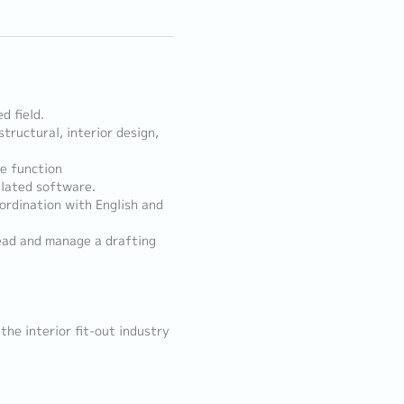
d field.
tructural, interior design,
me function
elated software.
ordination with English and
lead and manage a drafting
the interior fit-out industry