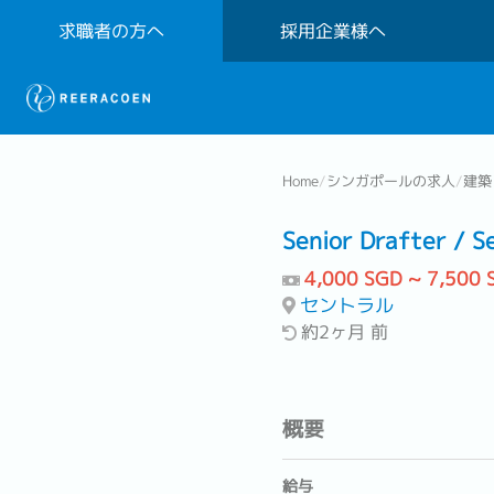
求職者の方へ
採用企業様へ
Home
/
シンガポールの求人
/
建築
Senior Drafter / S
4,000 SGD ~ 7,500 
セントラル
約2ヶ月 前
概要
給与