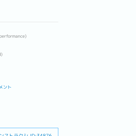
 performance)
d)
メント
ンストラクシ
ID:34876