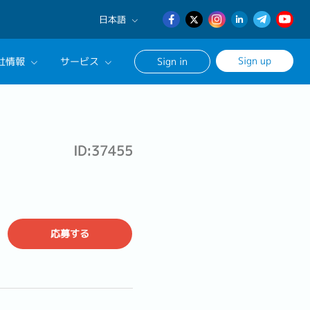
日本語
English
Sign up
社情報
サービス
Sign in
日本語
簡体中文
サルタントに相談する
ンセリングサービス
ID:37455
ージ
応募する