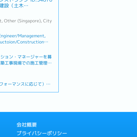
建設（土木／
t, Other (Singapore), City
t Engineer/Management,
tructoion/Construction
クション・マネージャーを募
建築工事現場での施工管理業
 業務内容 】・プロジェク
定と実行及び管理 （品質
環境／予算／資材調達等）・
パフォーマンスに応じて）
トとの調整・安全、品質管理
）
メント・各種資料作成
会社概要
プライバシーポリシー