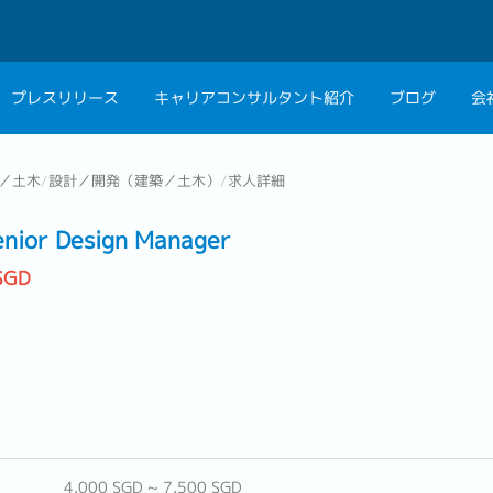
プレスリリース
キャリアコンサルタント紹介
ブログ
会
会社概要
キャリアコン
／土木
/
設計／開発（建築／土木）
/
求人詳細
私たちの考え方
キャリアカウ
enior Design Manager
グループ代表メッセ
SGD
採用情報
4,000 SGD ~ 7,500 SGD