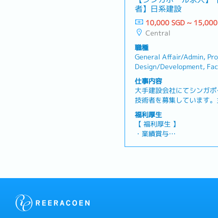
者】日系建設
10,000 SGD ~ 15,000
Central
職種
General Affair/Admin, Pr
Design/Development, Faci
Constructoion/Construc
仕事内容
大手建設会社にてシンガポ
技術者を募集しています。
施工時対応です。土木作業
福利厚生
バイスをしていただき現場
【 福利厚生 】
設計通りに進んでいるのか
・業績賞与
務内容 】・ODA入札の
・有給休暇：年17日
ODA工事の設計業務（海
・病気休暇：年14日
の可能性もあり）・建設予
・医療手当：年間500 SG
参加し、地形・地質などの
※就業時間についてはオフ
条件に加えて工事による経
プロジェクトベースにより
ついても調査・プロジェク
アドバイス・プロジェクト
認、プロジェクトマネジメ