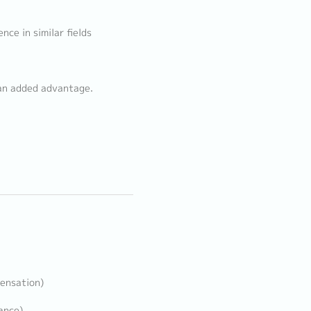
ce in similar fields
e an added advantage.
pensation)
ance)