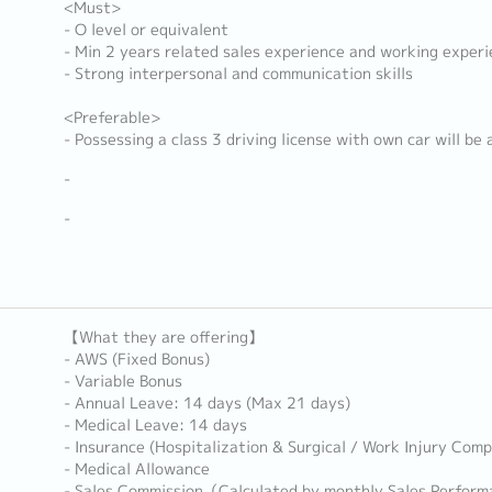
<Must>
- O level or equivalent
- Min 2 years related sales experience and working experien
- Strong interpersonal and communication skills
<Preferable>
- Possessing a class 3 driving license with own car will b
-
-
【What they are offering】
- AWS (Fixed Bonus)
- Variable Bonus
- Annual Leave: 14 days (Max 21 days)
- Medical Leave: 14 days
- Insurance (Hospitalization & Surgical / Work Injury Com
- Medical Allowance
- Sales Commission（Calculated by monthly Sales Perform