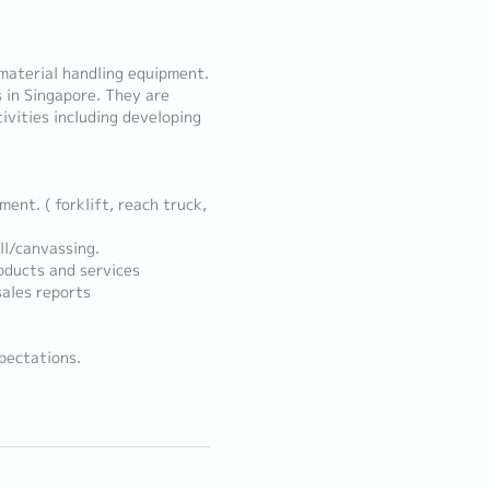
 material handling equipment.
s in Singapore. They are
tivities including developing
ent. ( forklift, reach truck,
ll/canvassing.
oducts and services
sales reports
pectations.