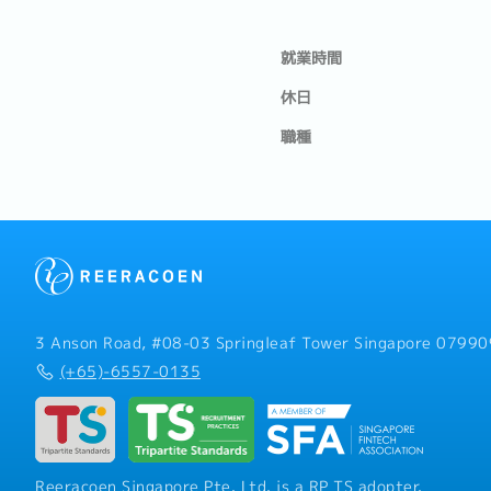
就業時間
休日
職種
3 Anson Road, #08-03 Springleaf Tower Singapore 07990
(+65)-6557-0135
Reeracoen Singapore Pte. Ltd. is a RP TS adopter.