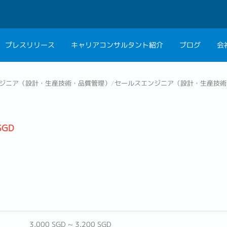
プレスリリース
キャリアコンサルタント紹介
ブログ
会
会社概要
キャリアコン
ジニア（設計・生産技術・品質管理）
/
セールスエンジニア（設計・生産技術
私たちの考え方
キャリアカウ
グループ代表メッセ
SGD
採用情報
3,000 SGD ~ 3,200 SGD