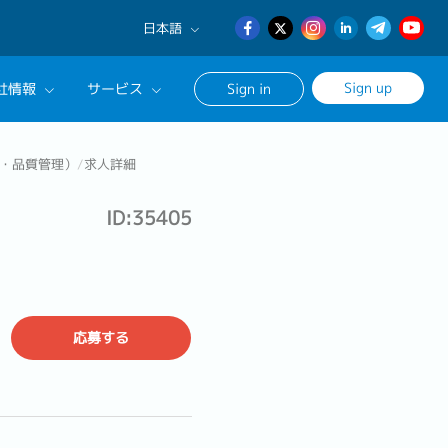
日本語
English
Sign up
社情報
サービス
Sign in
日本語
簡体中文
サルタントに相談する
・品質管理）
/
求人詳細
ンセリングサービス
ID:35405
ージ
応募する