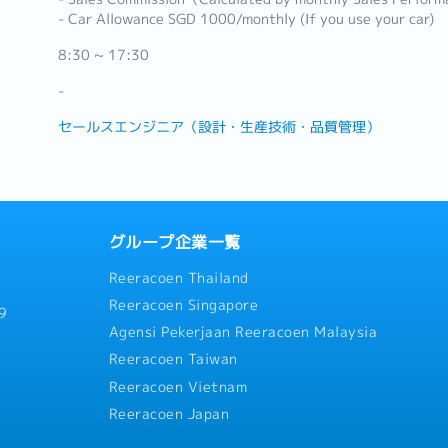
- Car Allowance SGD 1000/monthly (If you use your car)
8:30 ~ 17:30
-
セールスエンジニア（設計・生産技術・品質管理）
グループ企業一覧
Reeracoen Thailand
Reeracoen Singapore
9
Agensi Pekerjaan Reeracoen Malaysia
Reeracoen Taiwan
Reeracoen Vietnam
Reeracoen Japan