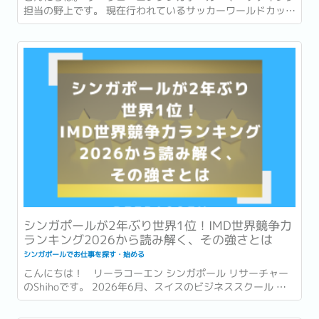
担当の野上です。 現在行われているサッカーワールドカッ
プ、いよいよ残すところ数試合となりました！ 本記事がリリ
ースされる頃には準決勝の結果が出ている頃。...
シンガポールが2年ぶり世界1位！IMD世界競争力
ランキング2026から読み解く、その強さとは
シンガポールでお仕事を探す・始める
こんにちは！ リーラコーエン シンガポール リサーチャー
のShihoです。 2026年6月、スイスのビジネススクール 国
際経営開発研究所・IMD (International Institute for
Management Development) が発表した「世界競争力ラン