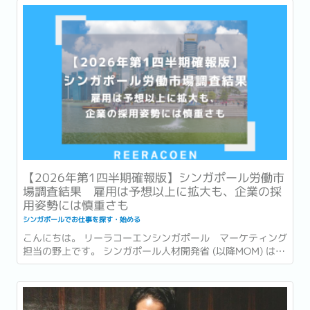
キング...
【2026年第1四半期確報版】シンガポール労働市
場調査結果 雇用は予想以上に拡大も、企業の採
用姿勢には慎重さも
シンガポールでお仕事を探す・始める
こんにちは。 リーラコーエンシンガポール マーケティング
担当の野上です。 シンガポール人材開発省 (以降MOM) は先
日の2026年6月15日、2026年第1四半期 (1〜3月) の労働市
場レポート (Labour Market Report) を発表しました。...