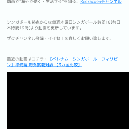
動画で"海外で働く・生活する"を知る、
Reeracoenチャ
ンネル
シンガポール拠点からは毎週木曜日シンガポール時間18時(
日
本時間19時)より動画を更新しています。
ぜひチャンネル登録・イイね！を宜しくお願い致します。
最近の動画はコチラ：
【ベトナム・シンガポール・フィリピ
ン】準備編 海外就職対談 【3カ国比較】