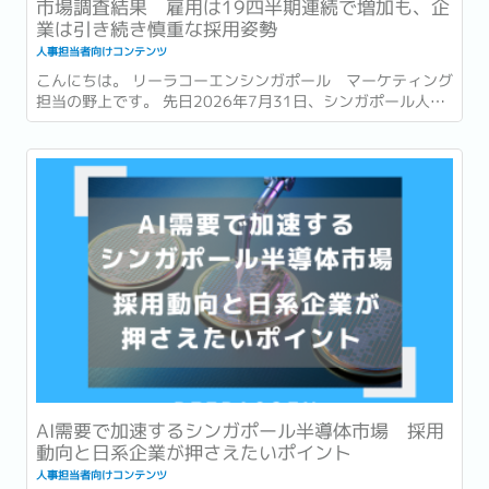
市場調査結果 雇用は19四半期連続で増加も、企
業は引き続き慎重な採用姿勢
人事担当者向けコンテンツ
こんにちは。 リーラコーエンシンガポール マーケティング
担当の野上です。 先日2026年7月31日、シンガポール人材
開発省 (Ministry of Manpower : 以降MOM) は、2026年第
2四半期 (4~6月) の労働市場速報 (Labour Market
Advance...
AI需要で加速するシンガポール半導体市場 採用
動向と日系企業が押さえたいポイント
人事担当者向けコンテンツ