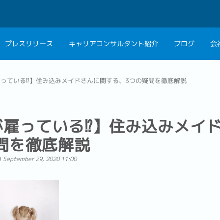
プレスリリース
キャリアコンサルタント紹介
ブログ
会
会社概要
キャリアコン
雇っている⁉】住み込みメイドさんに関する、3つの疑問を徹底解説
私たちの考え方
キャリアカウ
グループ代表メッセ
が雇っている⁉】住み込みメイ
採用情報
問を徹底解説
September 29, 2020 11:00