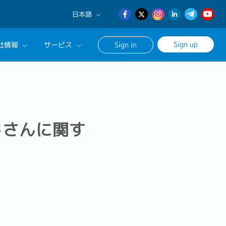
日本語
English
Sign up
社情報
サービス
Sign in
日本語
簡体中文
サルタントに相談する
ンセリングサービス
ージ
ドさんに関す