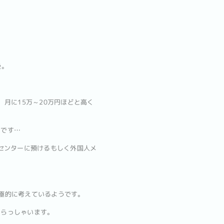
後。
月に15万～20万円ほどと高く
うです…
センターに預けるもしく外国人メ
極的に考えているようです。
いらっしゃいます。