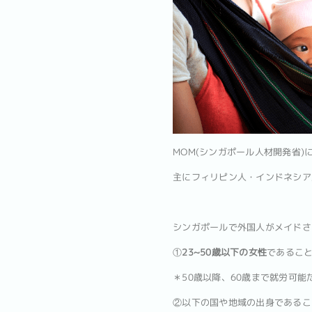
MOM(シンガポール人材開発省)
主にフィリピン人・インドネシア
シンガポールで外国人がメイドさ
①
23~50歳以下の女性
であるこ
＊50歳以降、60歳まで就労可
②以下の国や地域の出身であるこ