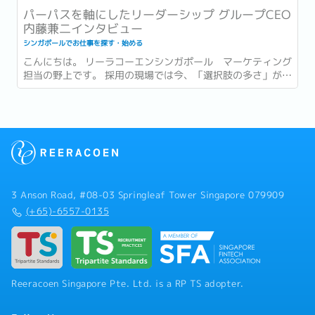
パーパスを軸にしたリーダーシップ グループCEO
内藤兼二インタビュー
シンガポールでお仕事を探す・始める
こんにちは。 リーラコーエンシンガポール マーケティング
担当の野上です。 採用の現場では今、「選択肢の多さ」が新
たな難しさとして語られるようになっています。...
3 Anson Road, #08-03 Springleaf Tower Singapore 079909
(+65)-6557-0135
Reeracoen Singapore Pte. Ltd. is a RP TS adopter.