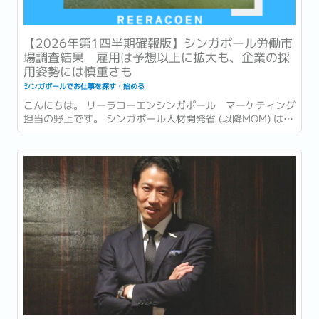
【2026年第1四半期確報版】シンガポール労働市
場調査結果 雇用は予想以上に拡大も、企業の採
用姿勢には慎重さも
シンガポールでお仕事を探す・始める
こんにちは。 リーラコーエンシンガポール マーケティング
担当の野上です。 シンガポール人材開発省 (以降MOM) は先
日の2026年6月15日、2026年第1四半期 (1〜3月) の労働市
場レポート (Labour Market Report) を発表しました。...