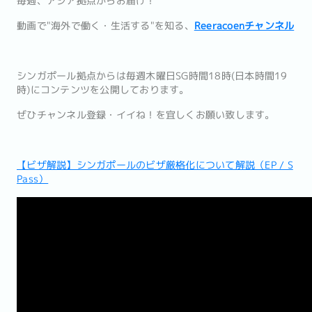
毎週、アジア拠点からお届け！
動画で"海外で働く・生活する"を知る、
Reeracoenチャンネル
シンガポール拠点からは毎週木曜日SG時間18時(日本時間19
時)にコンテンツを公開しております。
ぜひチャンネル登録・イイね！を宜しくお願い致します。
【ビザ解説】シンガポールのビザ厳格化について解説（EP / S
Pass）