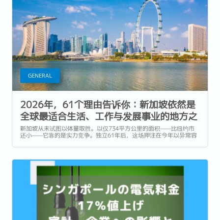
GENERAL
2026年，61个理由告诉你：新加坡依然是
全球最适合生活、工作与发展事业的地方之
一
新加坡从未试图以体量取胜。以仅734平方公里的面积——比纽约市
还小——它靠的是实力竞争。独立61年后，这场押注在今年以异常容
易衡量的方式得到了回报：一个几乎没有天然资源的国家，如今运营
着全球最佳机场，跻身全球最安全国家之列，并刚刚超越了花了两个
世纪才建立起稳定声誉的瑞士，夺得一项全球主要竞争力...