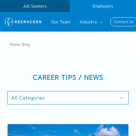
Job Seekers
Employers
Our Team
Industry
Contact Us
Banking & Finance
Home
/
Blog
FinTech
Information Technology
CAREER TIPS / NEWS
All Categories