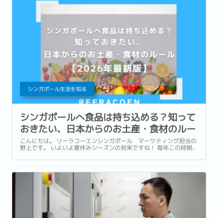
シンガポール生活を知る
シンガポールへ食品は持ち込める？知って
おきたい、日本からのお土産・食材のルー
ル【2026年最新版】
こんにちは。 リーラコーエンシンガポール マーケティング担当の
野上です。 いよいよ夏休みシーズンの到来ですね！ 毎年この時期、
特にお子様がいるご家庭はまとまったお休みを取って日本への一時
帰国を計画されている方も多いのではないでしょうか。...