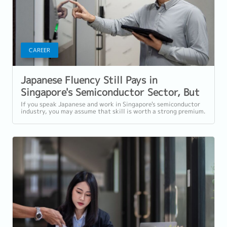
CAREER
Japanese Fluency Still Pays in
Singapore's Semiconductor Sector, But
Technical Skills Pay More
If you speak Japanese and work in Singapore's semiconductor
industry, you may assume that skill is worth a strong premium.
Reeracoen's Salary Guide...