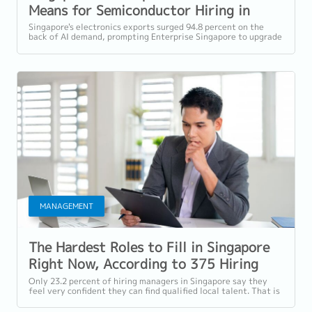
Means for Semiconductor Hiring in
2026
Singapore's electronics exports surged 94.8 percent on the
back of AI demand, prompting Enterprise Singapore to upgrade
the country's 2026 export...
MANAGEMENT
The Hardest Roles to Fill in Singapore
Right Now, According to 375 Hiring
Managers
Only 23.2 percent of hiring managers in Singapore say they
feel very confident they can find qualified local talent. That is
the headline finding...