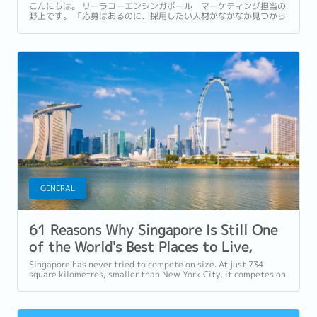
採用成功のポイント
こんにちは。 リーラコーエンシンガポール マーケティング担当の
野上です。 「応募はあるのに、採用したい人材がなかなか見つから
ない。」そんな悩みをお抱えの企業様も多いのではないでしょう
か。 先日、弊社が実施した「Hiring Manager Survey...
GENERAL
61 Reasons Why Singapore Is Still One
of the World's Best Places to Live,
Work and Build a Career in 2026
Singapore has never tried to compete on size. At just 734
square kilometres, smaller than New York City, it competes on
capability instead....