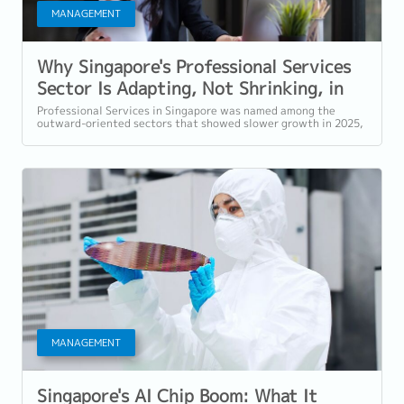
MANAGEMENT
Why Singapore's Professional Services
Sector Is Adapting, Not Shrinking, in
2026
Professional Services in Singapore was named among the
outward-oriented sectors that showed slower growth in 2025,
alongside Information and...
MANAGEMENT
Singapore's AI Chip Boom: What It