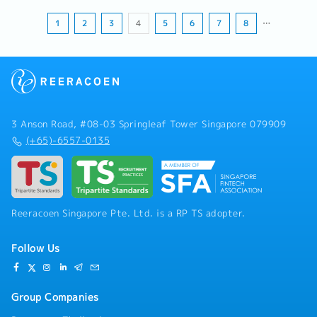
1
2
3
4
5
6
7
8
…
3 Anson Road, #08-03 Springleaf Tower Singapore 079909
(+65)-6557-0135
Reeracoen Singapore Pte. Ltd. is a RP TS adopter.
Follow Us
Group Companies