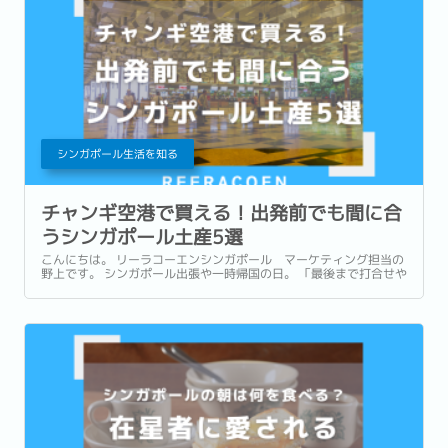
シンガポール生活を知る
チャンギ空港で買える！出発前でも間に合
うシンガポール土産5選
こんにちは。 リーラコーエンシンガポール マーケティング担当の
野上です。 シンガポール出張や一時帰国の日。 「最後まで打合せや
商談が入っていて、市内でお土産を買う時間がなかった…。」 「一
時帰国ギリギリまで予定が詰まっていてお土産が買えなかっ
た…。」 このような経験はありませんか？ ...