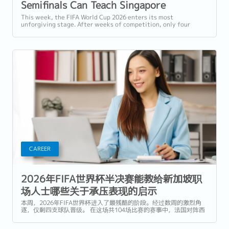
Semifinals Can Teach Singapore
Professionals About Performing Under
This week, the FIFA World Cup 2026 enters its most
unforgiving stage. After weeks of competition, only four
Pressure
teams remain. Across a 104-match...
CAREER
2026年FIFA世界杯半决赛能教给新加坡职
场人士哪些关于承压表现的启示
本周，2026年FIFA世界杯进入了最残酷的阶段。经过数周的激烈角
逐，仅剩四支球队晋级。 在这场共104场比赛的赛事中，法国对阵西
班牙，英格兰迎战阿根廷，决赛两个席位即将揭晓。在新加坡，两场
半决赛均于凌晨3点开球：法国对西班牙定于7月15日（星期三），英