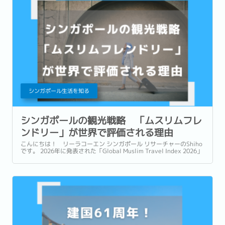
シンガポール生活を知る
シンガポールの観光戦略 「ムスリムフレ
ンドリー」が世界で評価される理由
こんにちは！ リーラコーエン シンガポール リサーチャーのShiho
です。 2026年に発表された「Global Muslim Travel Index 2026」
(GMTI) というムスリム (イスラム教を信仰している人)...