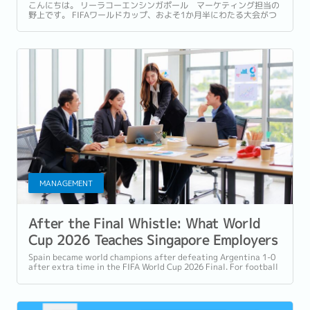
組みたい5つのポイント
こんにちは。 リーラコーエンシンガポール マーケティング担当の
野上です。 FIFAワールドカップ、およそ1か月半にわたる大会がつ
いに終幕しましたね。...
MANAGEMENT
After the Final Whistle: What World
Cup 2026 Teaches Singapore Employers
About Building Team Culture
Spain became world champions after defeating Argentina 1-0
after extra time in the FIFA World Cup 2026 Final. For football
fans, it was a dramatic...