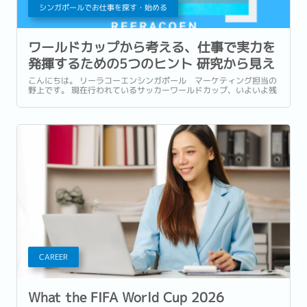
シンガポールでお仕事を探す・始める
ワールドカップから考える、仕事で実力を
発揮するための5つのヒント 研究から見え
てきた「プレッシャーとの向き合い方」と
こんにちは。 リーラコーエンシンガポール マーケティング担当の
野上です。 現在行われているサッカーワールドカップ、いよいよ残
は
すところ数試合となりました！ 本記事がリリースされる頃には準決
勝の結果が出ている頃。...
CAREER
What the FIFA World Cup 2026