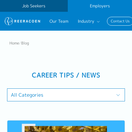
Job Seekers
Employers
Our Team
Industry
Contact Us
Banking & Finance
Home
/
Blog
FinTech
Information Technology
CAREER TIPS / NEWS
All Categories