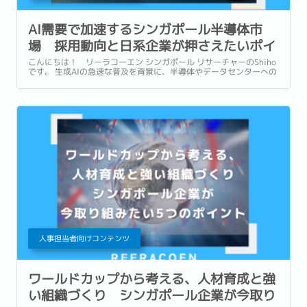
AI需要で加速するシンガポール半導体市
場 採用動向と日系企業が押さえたいポイ
ント
こんにちは！ リーラコーエン シンガポール リサーチャーのShiho
です。 生成AIの急速な普及を背景に、半導体やデータセンターへの
投資も世界各地で急速に拡大しています。...
人事担当者向けコンテンツ
ワールドカップから考える、人材育成と強
い組織づくり シンガポール企業が今取り