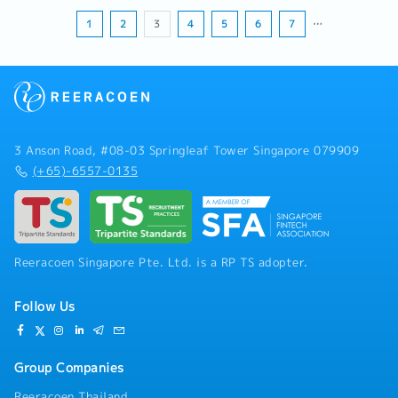
格兰对阿根廷定于7月16日（星期四）。...
1
2
3
4
5
6
7
…
3 Anson Road, #08-03 Springleaf Tower Singapore 079909
(+65)-6557-0135
Reeracoen Singapore Pte. Ltd. is a RP TS adopter.
Follow Us
Group Companies
Reeracoen Thailand