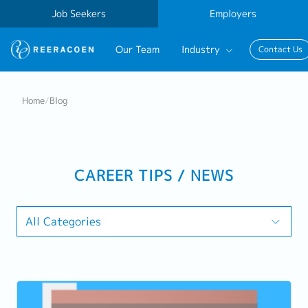
Job Seekers
Employers
Our Team
Industry
Contact Us
Banking & Finance
Home
/
Blog
FinTech
Information Technology
CAREER TIPS / NEWS
All Categories