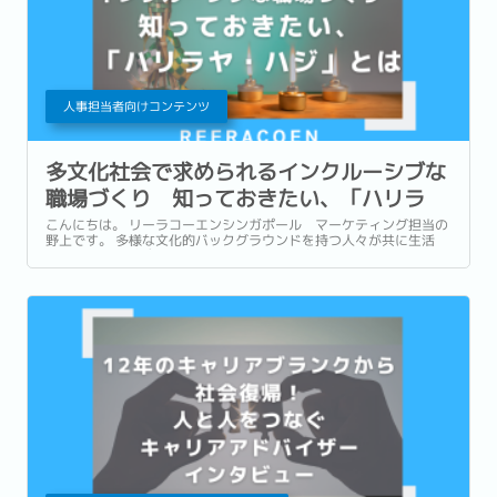
人事担当者向けコンテンツ
多文化社会で求められるインクルーシブな
職場づくり 知っておきたい、「ハリラ
ヤ・ハジ」とは
こんにちは。 リーラコーエンシンガポール マーケティング担当の
野上です。 多様な文化的バックグラウンドを持つ人々が共に生活
し、働くシンガポール。 1年を通してさまざまな文化・宗教的祝日
が存在します。 街中や職場でも多文化を実感される方も多いのでは
ないでしょうか。...