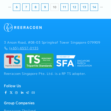
…
6
7
8
9
10
11
12
13
14
…
3 Anson Road, #08-03 Springleaf Tower Singapore 079909
(+65)-6557-0135
Reeracoen Singapore Pte. Ltd. is a RP TS adopter.
Follow Us
Group Companies
Reeracoen Thailand