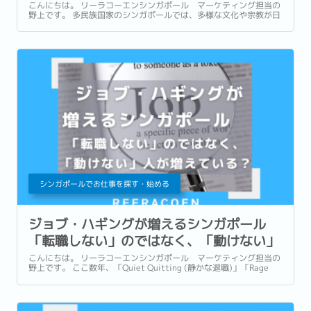
解とは
こんにちは。 リーラコーエンシンガポール マーケティング担当の
野上です。 多民族国家のシンガポールでは、多様な文化や宗教が日
常の中に自然に溶け込んでいます。 街を歩けばモスクや寺院、教会
が並び、異なるルーツを持つ人々が同じ社会の中で共に暮らしてい
る光景はこの国ならではの特徴の一つです。...
シンガポールでお仕事を探す・始める
ジョブ・ハギングが増えるシンガポール
「転職しない」のではなく、「動けない」
人が増えている？
こんにちは。 リーラコーエンシンガポール マーケティング担当の
野上です。 ここ数年、「Quiet Quitting (静かな退職)」「Rage
Applying (勢い任せの大量応募)」など、働き方や転職活動志向に関
する様々なキーワードが話題になってきました。...