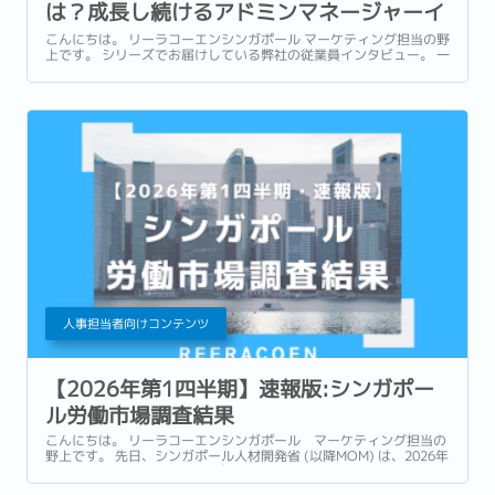
は？成長し続けるアドミンマネージャーイ
ンタビュー
こんにちは。 リーラコーエンシンガポール マーケティング担当の野
上です。 シリーズでお届けしている弊社の従業員インタビュー。 一
人ひとり異なるバックグラウンドを持ちながら、それぞれのキャリ
アを築いています。...
人事担当者向けコンテンツ
【2026年第1四半期】速報版:シンガポー
ル労働市場調査結果
こんにちは。 リーラコーエンシンガポール マーケティング担当の
野上です。 先日、シンガポール人材開発省 (以降MOM) は、2026年
第1四半期の労働市場速報レポートをリリースしました。...