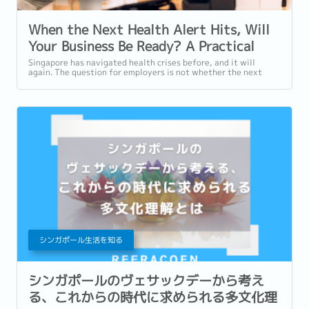
When the Next Health Alert Hits, Will
Your Business Be Ready? A Practical
Guide for Singapore Employers
Singapore has navigated health crises before, and it will
again. The question for employers is not whether the next
disruption is coming. It is...
シンガポール生活を知る
シンガポールのヴェサックデーから考え
る、これからの時代に求められる多文化理