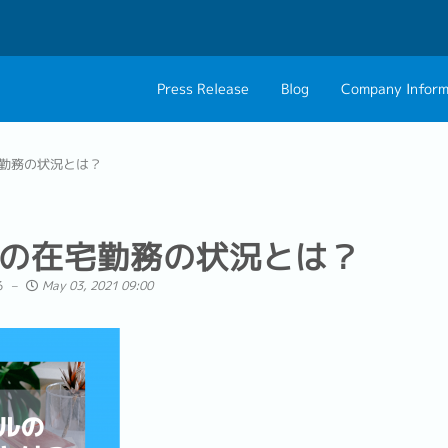
Press Release
Blog
Company Inform
About Us
Contact 
勤務の状況とは？
Philosophy
Career C
Group CEO Mess
の在宅勤務の状況とは？
る
May 03, 2021 09:00