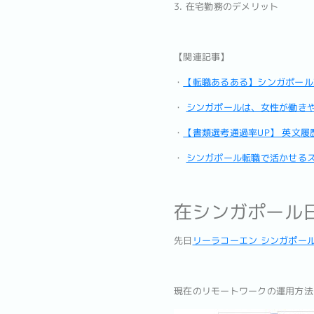
3. 在宅勤務のデメリット
【関連記事】
・
【転職あるある】シンガポール
・
シンガポールは、女性が働き
・
【書類選考通過率UP】 英文履
・
シンガポール転職で活かせるス
在シンガポール
先日
リーラコーエン シンガポー
現在のリモートワークの運用方法