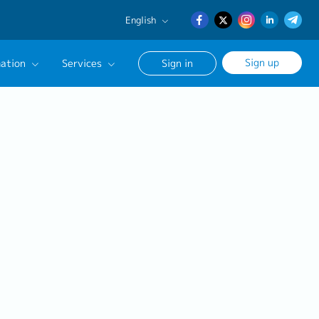
English
English
Sign up
ation
Services
Sign in
日本語
簡体中文
Our Career Advisor
onsultation Service
age