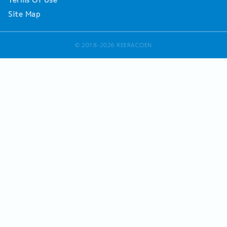
Terms Of Use
Site Map
© 2018-2026 REERACOEN