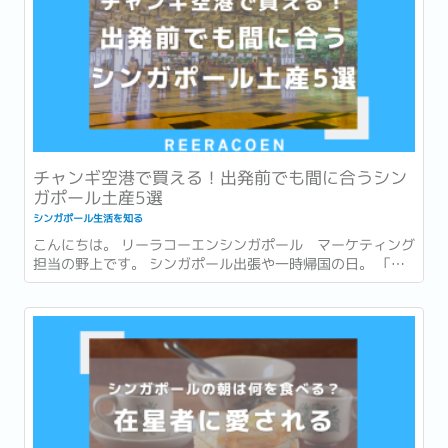
チャンギ空港で買える！出発前でも間に合うシン
ガポール土産5選
シンガポール生活を知る
こんにちは。 リーラコーエンシンガポール マーケティング
担当の野上です。 シンガポール出張や一時帰国の日。 「最
後まで打合せや商談が入っていて、市内でお土産を買う時間
がなかった…。」 「一時帰国ギリギリまで予定が詰まってい
てお土産が買えなかった…。」 このような経験はありません
か？ ...