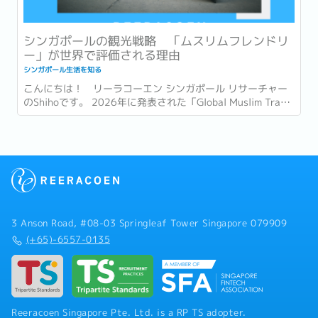
シンガポールの観光戦略 「ムスリムフレンドリ
ー」が世界で評価される理由
シンガポール生活を知る
こんにちは！ リーラコーエン シンガポール リサーチャー
のShihoです。 2026年に発表された「Global Muslim Travel
Index 2026」(GMTI) というムスリム (イスラム教を信仰し
ている人)...
3 Anson Road, #08-03 Springleaf Tower Singapore 079909
(+65)-6557-0135
Reeracoen Singapore Pte. Ltd. is a RP TS adopter.