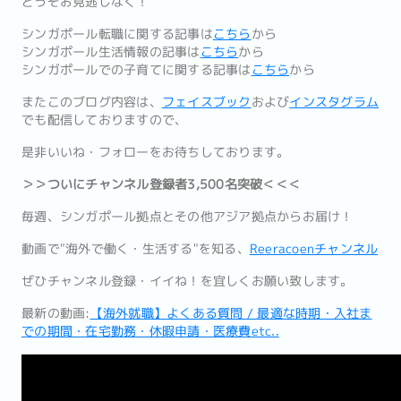
どうぞお見逃しなく！
シンガポール転職に関する記事は
こちら
から
シンガポール生活情報の記事は
こちら
から
シンガポールでの子育てに関する記事は
こちら
から
またこのブログ内容は、
フェイスブック
および
インスタグラム
でも配信しておりますので、
是非いいね・フォローをお待ちしております。
＞＞ついにチャンネル登録者3,500名突破＜＜＜
毎週、シンガポール拠点とその他アジア拠点からお届け！
動画で"海外で働く・生活する"を知る、
Reeracoenチャンネル
ぜひチャンネル登録・イイね！を宜しくお願い致します。
最新の動画:
【海外就職】よくある質問 / 最適な時期・入社ま
での期間・在宅勤務・休暇申請・医療費etc..