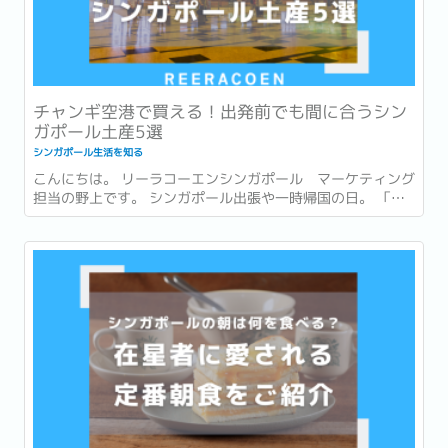
チャンギ空港で買える！出発前でも間に合うシン
ガポール土産5選
シンガポール生活を知る
こんにちは。 リーラコーエンシンガポール マーケティング
担当の野上です。 シンガポール出張や一時帰国の日。 「最
後まで打合せや商談が入っていて、市内でお土産を買う時間
がなかった…。」 「一時帰国ギリギリまで予定が詰まってい
てお土産が買えなかった…。」 このような経験はありません
か？ ...