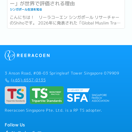
ー」が世界で評価される理由
シンガポール生活を知る
こんにちは！ リーラコーエン シンガポール リサーチャー
のShihoです。 2026年に発表された「Global Muslim Travel
Index 2026」(GMTI) というムスリム (イスラム教を信仰し
ている人)...
3 Anson Road, #08-03 Springleaf Tower Singapore 079909
(+65)-6557-0135
Reeracoen Singapore Pte. Ltd. is a RP TS adopter.
Follow Us