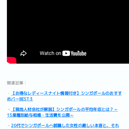
関連記事：
・
【お得なレディースナイト情報付き】シンガポールのおすす
めバーBEST３
・
【現地人材会社が解説】シンガポールの平均年収とは？～
15業種別給与相場・生活費を公開～
・
20代でシンガポールへ就職した女性の厳しい本音と、それ