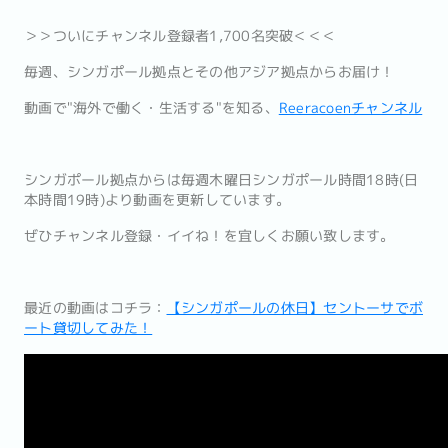
＞＞ついにチャンネル登録者1,700名突破＜＜＜
毎週、シンガポール拠点とその他アジア拠点からお届け！
動画で"海外で働く・生活する"を知る、
Reeracoenチャンネル
シンガポール拠点からは毎週木曜日シンガポール時間18時(日
本時間19時)より動画を更新しています。
ぜひチャンネル登録・イイね！を宜しくお願い致します。
最近の動画はコチラ：
【シンガポールの休日】セントーサでボ
ート貸切してみた！