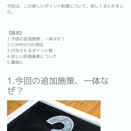
今回は、この新しいポイント制度について、詳しくまとめまし
た。
【目次】
1.今回の追加施策、一体なぜ？
2.COMPASSの項目
3.付与されるポイント数
4.詳しい評価基準について
5.最後に
1.今回の追加施策、一体な
ぜ？