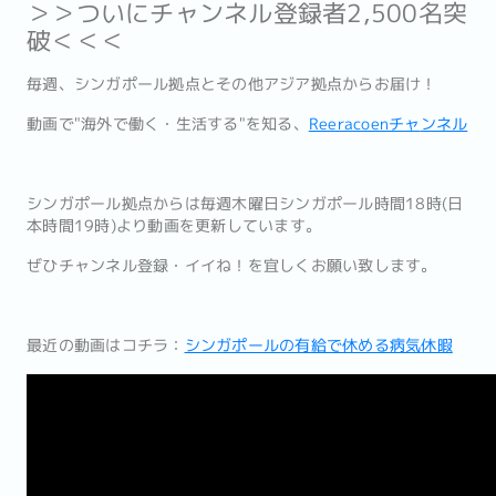
＞＞ついにチャンネル登録者2,500名突
破＜＜＜
毎週、シンガポール拠点とその他アジア拠点からお届け！
動画で"海外で働く・生活する"を知る、
Reeracoenチャ
ンネル
シンガポール拠点からは毎週木曜日シンガポール時間18時(
日
本時間19時)より動画を更新しています。
ぜひチャンネル登録・イイね！を宜しくお願い致します。
最近の動画はコチラ：
シンガポールの有給で休める病気休暇