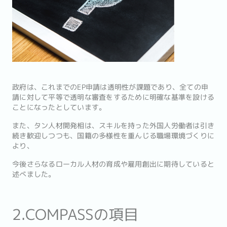
政府は、これまでのEP申請は透明性が課題であり、全ての申
請に対して平等で透明な審査をするために明確な基準を設ける
ことになったとしています。
また、タン人材開発相は、スキルを持った外国人労働者は引き
続き歓迎しつつも、国籍の多様性を重んじる職場環境づくりに
より、
今後さらなるローカル人材の育成や雇用創出に期待していると
述べました。
2.COMPASSの項目