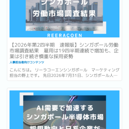
【2026年第2四半期 速報版】シンガポール労働
市場調査結果 雇用は19四半期連続で増加も、企
業は引き続き慎重な採用姿勢
人事担当者向けコンテンツ
こんにちは。 リーラコーエンシンガポール マーケティング
担当の野上です。 先日2026年7月31日、シンガポール人材
開発省 (Ministry of Manpower : 以降MOM) は、2026年第
2四半期 (4~6月) の労働市場速報 (Labour Market
Advance...