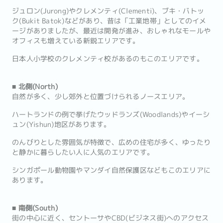
ジュロン(Jurong)やクレメンティ(Clementi)、ブキ・バトッ
ク(Bukit Batok)などがあり、昔は「工業地帯」としてのイメ
ージがありましたが、最近は開発が進み、おしゃれなモールや
オフィスも増えている新鋭エリアです。
日本人小学校のクレメンティ校があるのもこのエリアです。
■ 北側(North)
自然が多く、少し郊外と位置づけられるノースエリア。
ハートランドの例で挙げたウッドランズ(Woodlands)やイーシ
ュン(Yishun)地区があります。
のんびりとした雰囲気が特徴で、広めの住宅が多く、ゆったり
と静かに暮らしたい人に人気のエリアです。
シンガポール動物園やマンダイ自然保護区などもこのエリアに
あります。
■ 南側(South)
街の中心に近く、セントーサやCBD(ビジネス街)へのアクセス