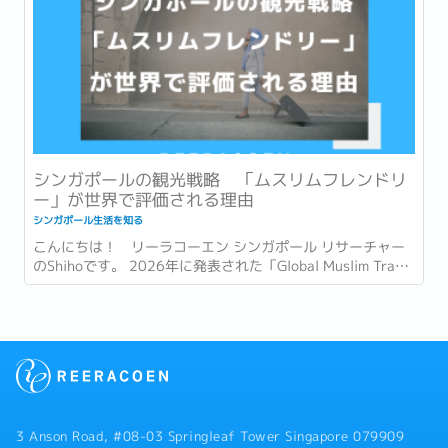
シンガポールの観光戦略 「ムスリムフレンドリ
ー」が世界で評価される理由
シンガポール生活を知る
こんにちは！ リーラコーエン シンガポール リサーチャー
のShihoです。 2026年に発表された「Global Muslim Travel
Index 2026」(GMTI) というムスリム (イスラム教を信仰し
ている人)...
3 Anson Road, #08-03 Springleaf Tower Singapore 079909