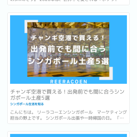
ンスター (ポケモン)」が誕生して30周年という節目の年で
す。 ゲームやアニメ、カードゲームなど、幅広い世代に親し
まれ、日本を代表するコンテンツの一つとなったポケモ
ン。...
チャンギ空港で買える！出発前でも間に合うシン
ガポール土産5選
シンガポール生活を知る
こんにちは。 リーラコーエンシンガポール マーケティング
担当の野上です。 シンガポール出張や一時帰国の日。 「最
後まで打合せや商談が入っていて、市内でお土産を買う時間
がなかった…。」 「一時帰国ギリギリまで予定が詰まってい
てお土産が買えなかった…。」 このような経験はありません