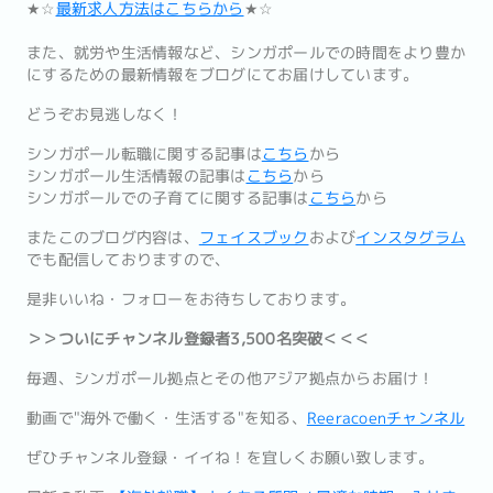
★☆
最新求人方法はこちらから
★☆
また、就労や生活情報など、シンガポールでの時間をより豊か
にするための最新情報をブログにてお届けしています。
どうぞお見逃しなく！
シンガポール転職に関する記事は
こちら
から
シンガポール生活情報の記事は
こちら
から
シンガポールでの子育てに関する記事は
こちら
から
またこのブログ内容は、
フェイスブック
および
インスタグラム
でも配信しておりますので、
是非いいね・フォローをお待ちしております。
＞＞ついにチャンネル登録者3,500名突破＜＜＜
毎週、シンガポール拠点とその他アジア拠点からお届け！
動画で"海外で働く・生活する"を知る、
Reeracoenチャンネル
ぜひチャンネル登録・イイね！を宜しくお願い致します。