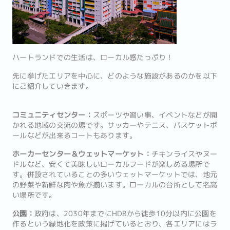
ハートランドでの生活は、ローカル感たっぷり！
先に挙げたエリアを中心に、どのような施設があるのかを以下
にご紹介していきます。
コミュニティセンター：
スポーツや習い事、イベントなどが開
かれる地域の交流の場です。サッカーやテニス、バスケットボ
ールなどが出来るコートもあります。
ホーカーセンター＆ウェットマーケット：
チキンライスやヌー
ドルなど、安くて美味しいローカルフードが楽しめる場所で
す。併設されていることの多いウェットマーケットでは、地元
の野菜や新鮮な肉や魚が揃います。ローカルの台所として名高
い場所です。
公園：
政府は、2030年までにHDBから徒歩10分以内に公園を
作るという緑地化を政策に掲げているとおり、各エリアにはラ