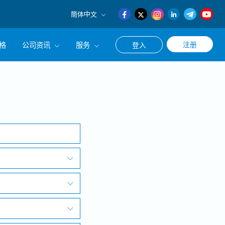
簡体中文
English
格
公司资讯
服务
注册
登入
日本語
簡体中文
公司简介
联系猎头顾问
搜寻
经营理念
职涯咨询服务
集团CEO致辞