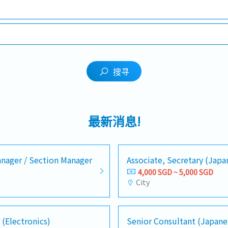
搜寻
最新消息!
nager / Section Manager
Associate, Secretary (Jap
4,000 SGD ~ 5,000 SGD
City
 (Electronics)
Senior Consultant (Japane