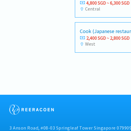
4,800 SGD ~ 6,300 SGD
Central
Cook (Japanese restaur
2,400 SGD ~ 2,800 SGD
West
3 Anson Road, #08-03 Springleaf Tower Singapore 07990