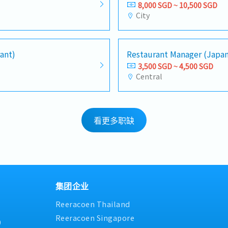
8,000 SGD ~ 10,500 SGD
City
ant)
Restaurant Manager (Japa
3,500 SGD ~ 4,500 SGD
Central
看更多职缺
集团企业
Reeracoen Thailand
Reeracoen Singapore
9