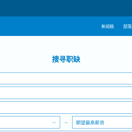
新闻稿
部落
搜寻
1 selected
工作地点
搜寻职缺
~
期望最高薪资