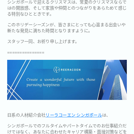
シンガポールで迎えるクリスマスは、常夏のクリスマスならで
はの開放感、そして家族や仲間とのつながりをあらためて感じ
る特別なひとときです。
このホリデーシーズンが、皆さまにとっても心温まる出会いや
新たな発見に満ちた時間となりますように。
スタッフ一同、お祈り申し上げます。
===============
日系の人材紹介会社
リーラコーエン シンガポール
は、
シンガポールでのフルタイムやパートタイムでのお仕事紹介だ
けではなく、あなたに合わせたキャリア構築・面接対策などを