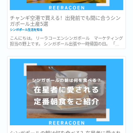
チャンギ空港で買える！出発前でも間に合うシン
ガポール土産5選
シンガポール生活を知る
こんにちは。 リーラコーエンシンガポール マーケティング
担当の野上です。 シンガポール出張や一時帰国の日。 「最
後まで打合せや商談が入っていて、市内でお土産を買う時間
がなかった…。」 「一時帰国ギリギリまで予定が詰まってい
てお土産が買えなかった…。」 このような経験はありません
か？ ...
シンガポールの朝は何を食べる？在星者に愛され