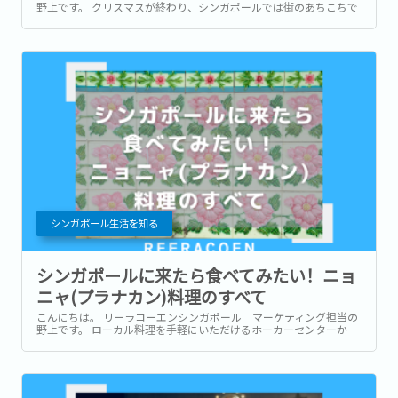
野上です。 クリスマスが終わり、シンガポールでは街のあちこちで
赤や金色の旧正月の装飾を見かける季節になりましたね！ シンガポ
ールに暮らしていると、お正月が二度訪れるような感覚を味わうこ
とができることも楽しみの一つではないでしょうか。...
シンガポール生活を知る
シンガポールに来たら食べてみたい！ニョ
ニャ(プラナカン)料理のすべて
こんにちは。 リーラコーエンシンガポール マーケティング担当の
野上です。 ローカル料理を手軽にいただけるホーカーセンターか
ら、世界中のグルメや星付きレストランの味が堪能できるシンガポ
ール。 食通が集う国としても納得ですよね！ そんな中、当地で長い
歴史をかけて愛されてきたのが、「ニョニャ料理...