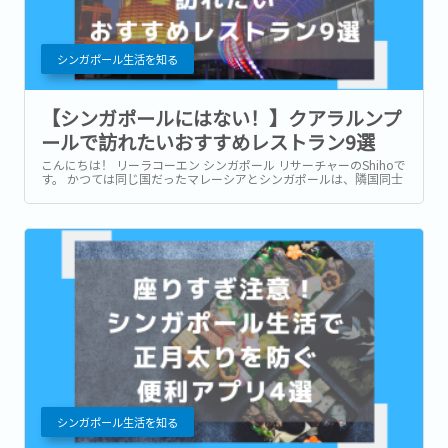
シンガポール生活を知る
【シンガポールにはない！】クアラルンプ
ールで訪れたいおすすめレストラン9選
こんにちは！ リーラコーエン シンガポール リサーチャーのShihoで
す。 かつては同じ国だったマレーシアとシンガポールは、隣国同士
として今も密接な関係を築いています。 シンガポール ― クアラル
ンプール (KL) 間は、移動距離ベースで東京 ― 名古屋間とほぼ同距
離。...
シンガポール生活を知る