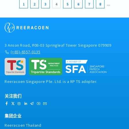
1
2
3
4
5
6
7
8
…
3 Anson Road, #08-03 Springleaf Tower Singapore 079909
(+65)-6557-0135
Reeracoen Singapore Pte. Ltd. is a RP TS adopter.
关注我们
集团企业
Reeracoen Thailand