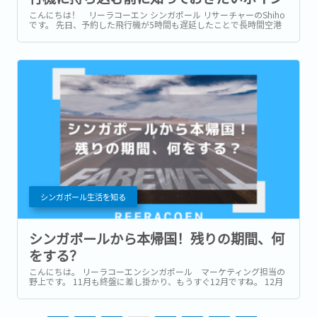
ト(2026年4月変更)
こんにちは！ リーラコーエン シンガポール リサーチャーのShiho
です。 先日、予約した飛行機が5時間も遅延したことで長時間空港
にいたらスマートフォン (以降スマホ) の充電が想定より早く切れて
しまい、肝を冷やす場面がありました。...
シンガポール生活を知る
シンガポールから本帰国！残りの期間、何
をする？
こんにちは。 リーラコーエンシンガポール マーケティング担当の
野上です。 11月も終盤に差し掛かり、もうすぐ12月ですね。 12月
と3月は多くの駐在員が本帰国やスライドでシンガポールを離れる
時期でもあります。...