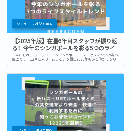
シンガポール生活を知る
【2025年版】在星6年目スタッフが振り返
る！今年のシンガポールを彩る5つのライ
フスタイルトレンド
こんにちは。 リーラコーエンシンガポール マーケティング担当の
野上です。 12月に入り、あっという間に2025年もあと僅かになり
ました。 今年一年は、皆様にとってどのような年でしたか。...
シンガポール生活を知る