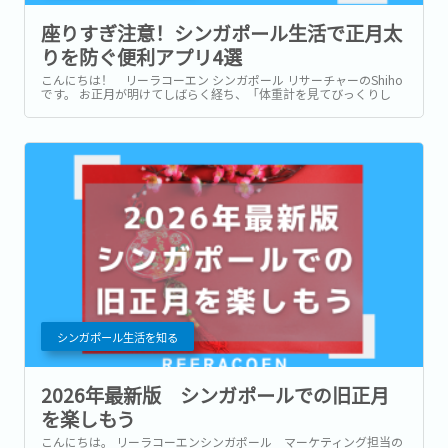
座りすぎ注意！シンガポール生活で正月太
りを防ぐ便利アプリ4選
こんにちは！ リーラコーエン シンガポール リサーチャーのShiho
です。 お正月が明けてしばらく経ち、「体重計を見てびっくりし
た」という方、いらっしゃいませんか？ おせちやお餅、飲み会など
で太りがちないわゆる「正月太り」ですが、日本に限らずシンガポ
ールでも例外ではありません。...
シンガポール生活を知る
2026年最新版 シンガポールでの旧正月
を楽しもう
こんにちは。 リーラコーエンシンガポール マーケティング担当の