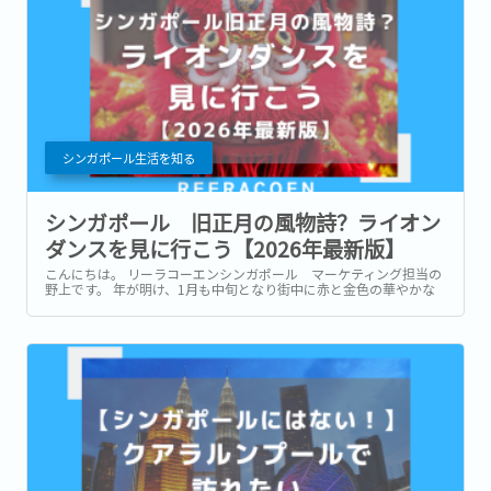
シンガポール生活を知る
シンガポール 旧正月の風物詩？ライオン
ダンスを見に行こう【2026年最新版】
こんにちは。 リーラコーエンシンガポール マーケティング担当の
野上です。 年が明け、1月も中旬となり街中に赤と金色の華やかな
旧正月ムードが賑わうシーズンになりましたね！ 当地では旧正月
(春節、またはChinese New Year)に新年を盛大に祝う文化がありま
す。...