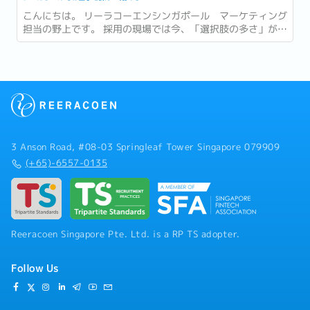
こんにちは。 リーラコーエンシンガポール マーケティング
担当の野上です。 採用の現場では今、「選択肢の多さ」が新
たな難しさとして語られるようになっています。...
3 Anson Road, #08-03 Springleaf Tower Singapore 079909
(+65)-6557-0135
Reeracoen Singapore Pte. Ltd. is a RP TS adopter.
Follow Us