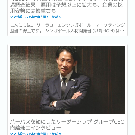
場調査結果 雇用は予想以上に拡大も、企業の採
用姿勢には慎重さも
シンガポールでお仕事を探す・始める
こんにちは。 リーラコーエンシンガポール マーケティング
担当の野上です。 シンガポール人材開発省 (以降MOM) は先
日の2026年6月15日、2026年第1四半期 (1〜3月) の労働市
場レポート (Labour Market Report) を発表しました。...
パーパスを軸にしたリーダーシップ グループCEO
内藤兼二インタビュー
シンガポールでお仕事を探す・始める