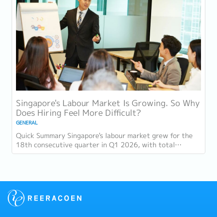
Singapore's Labour Market Is Growing. So Why
Does Hiring Feel More Difficult?
GENERAL
Quick Summary Singapore's labour market grew for the
18th consecutive quarter in Q1 2026, with total
employment up 9,400 and job vacancies (73,300...