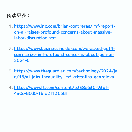
阅读更多：
https://www.inc.com/brian-contreras/imf-report-
on-ai-raises-profound-concerns-about-massive-
labor-disruption.html
https://www.businessinsider.com/we-asked-gpt4-
summarize-imf-profound-concerns-about-gen-ai-
2024-6
https://www.theguardian.com/technology/2024/ja
n/15/ai-jobs-inequality-imf-kristalina-georgieva
https://www.ft.com/content/b238e630-93df-
4a0c-80d0-fbfd2f13658f