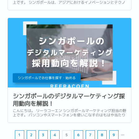
上です。 シンガポールは、アジアにおけるイノベーションとテクノ
ロジーのハブとして急速に進化する人工知能(AI)の脅威に対応する
ため、サイバーセキュリティ分野の人材育成を強化しています。...
シンガポールでお仕事を探す・始める
シンガポールのデジタルマーケティング採
用動向を解説！
こんにちは。 リーラコーエン シンガポールマーケティング担当の野
上です。 パソコンやスマートフォンを使いこなすのはもはや当たり
前の現代社会。 デジタルの世界が進化するにつれて、デジタルマー
ケティングにおけるスキルの需要も急増しています。...
1
2
3
4
5
6
7
8
9
…