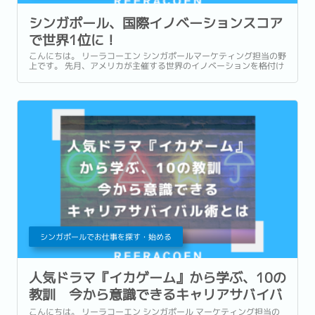
シンガポール、国際イノベーションスコア
で世界1位に！
こんにちは。 リーラコーエン シンガポールマーケティング担当の野
上です。 先月、アメリカが主催する世界のイノベーションを格付け
したランキング「2025年国際イノベーション・スコアカード」でシ
ンガポールが第一位を獲得した、という嬉しいニュースがありまし
た。...
シンガポールでお仕事を探す・始める
人気ドラマ『イカゲーム』から学ぶ、10の
教訓 今から意識できるキャリアサバイバ
ル術とは
こんにちは。 リーラコーエン シンガポール マーケティング担当の