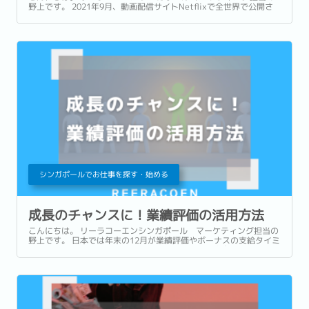
野上です。 2021年9月、動画配信サイトNetflixで全世界で公開さ
れてから瞬く間に社会現象とまでなった韓国ドラマ『イカゲー
ム』。...
シンガポールでお仕事を探す・始める
成長のチャンスに！業績評価の活用方法
こんにちは。 リーラコーエンシンガポール マーケティング担当の
野上です。 日本では年末の12月が業績評価やボーナスの支給タイミ
ングとなる方が多いかもしれませんが、ここシンガポールでは旧正
月前後の1月に同タイミングが訪れます。...