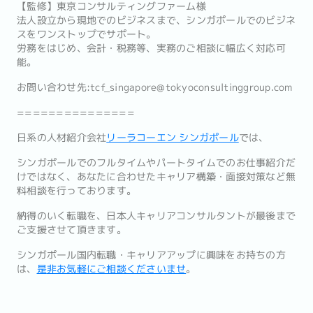
【監修】東京コンサルティングファーム様
法人設立から現地でのビジネスまで、シンガポールでのビジネ
スをワンストップでサポート。
労務をはじめ、会計・税務等、実務のご相談に幅広く対応可
能。
お問い合わせ先:tcf_singapore@tokyoconsultinggroup.com
===============
日系の人材紹介会社
リーラコーエン シンガポール
では、
シンガポールでのフルタイムやパートタイムでのお仕事紹介だ
けで
はなく、あなたに合わせたキャリア構築・
面接対策など無
料相談を行っております。
納得のいく転職を、
日本人キャリアコンサルタントが最後まで
ご支援させて頂きます。
シンガポール国内転職・キャリアアップに興味をお持ちの方
は、
是
非お気軽にご相談くださいませ
。