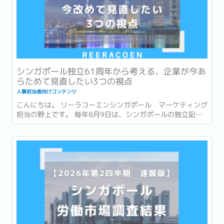
シンガポール独立61周年から考える、企業が今あ
らためて見直したい3つの視点
人事担当者向けコンテンツ
こんにちは。 リーラコーエンシンガポール マーケティング
担当の野上です。 毎年8月9日は、シンガポールの独立記念
日 (National Day) です。 今年2026年は独立から61周年を
迎える年です。 街中には国旗や記念装飾が並び、毎年恒例の
National Day Parade...