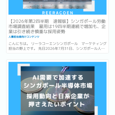
【2026年第2四半期 速報版】シンガポール労働
市場調査結果 雇用は19四半期連続で増加も、企
業は引き続き慎重な採用姿勢
人事担当者向けコンテンツ
こんにちは。 リーラコーエンシンガポール マーケティング
担当の野上です。 先日2026年7月31日、シンガポール人材
開発省 (Ministry of Manpower : 以降MOM) は、2026年第
2四半期 (4~6月) の労働市場速報 (Labour Market
Advance...