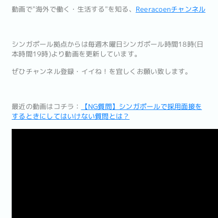
動画で"海外で働く・生活する"を知る、
Reeracoenチャ
ンネル
シンガポール拠点からは毎週木曜日シンガポール時間18時(
日
本時間19時)より動画を更新しています。
ぜひチャンネル登録・イイね！を宜しくお願い致します。
最近の動画はコチラ：
【NG質問】シンガポールで採用面接を
するときにしてはいけない質問とは？