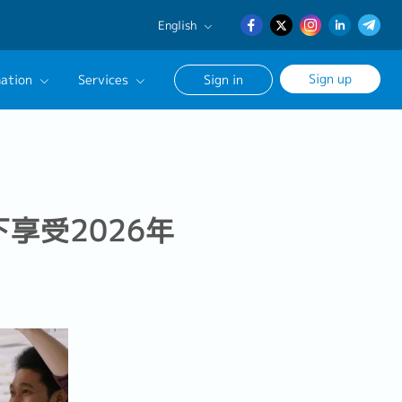
English
English
Sign up
ation
Services
Sign in
日本語
簡体中文
Our Career Advisor
onsultation Service
age
享受2026年