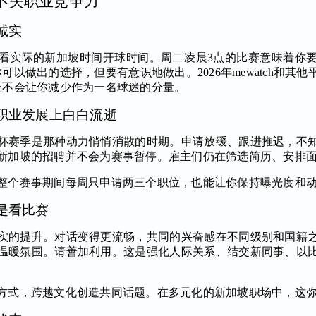
不失职业竞争力
诚实
看实际的新加坡时间开球时间。周二凌晨3点的比赛意味着你
可以做出的选择，但要有意识地做出。2026年mewatch和其
毫不会让你减少作为一名球迷的分量。
职业发展上白白流逝
杯赛季是那种动力悄悄消散的时期。申请放缓、跟进推迟，不
新加坡的招聘并不会为赛事暂停。雇主们仍在筛选简历、安排
整个赛事期间每周只申请两三个职位，也能让你保持曝光度和
是看比赛
实的提升。对话变得更流畅，共同的兴奋感在不同级别和国籍
温暖氛围。请善加利用。这是强化人际关系、结交新同事、以
方式，跨越文化创造共同话题。在多元化的新加坡职场中，这