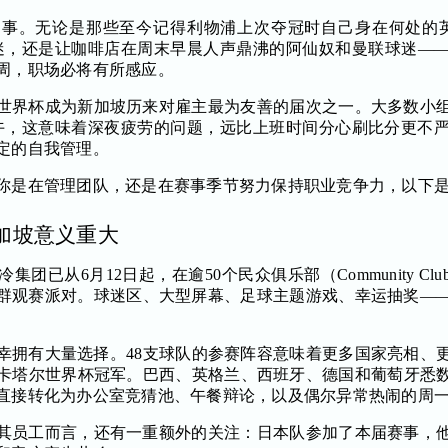
事。无论是那些至今记得利物浦上次夺冠时自己身在何处的
迷，还是让咖啡店在周末早晨人声鼎沸的阿仙奴和曼联球迷—
周，职场必将有所感应。
世界杯成为新加坡历来对雇主最为友善的届次之一。大多数小
上午，这意味着深夜疲劳的问题，远比上班时间分心刷比分更不
定的自我管理。
你是在管理团队，还是在赛事季节努力保持职业竞争力，以下
加坡意义重大
已从6月12日起，在逾50个民众俱乐部（Community Club
群观赛派对。球迷区、大型屏幕、足球主题游戏、幸运抽奖—
幸拥有大量选择。48支球队的参赛阵容意味着更多国家亮相、
2年卡塔尔世界杯冠军。巴西、英格兰、西班牙、德国和葡萄牙悉
直接转化为办公室竞猜池、午餐辩论，以及偶尔异常热闹的周
其员工而言，还有一重额外的关注：日本队参加了本届赛事，