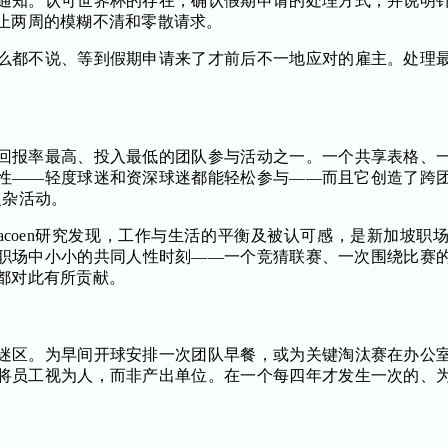
通知。认可世界杯的存在，确认假期申请的处理方式，并说明
止两周的模糊不清和零散请求。
么都不说、等到假期申请来了才前后不一地应对的雇主。处理
回报率最高、投入最低的团队参与活动之一。一个共享表格、
性——轻度球迷和资深球迷都能轻松参与——而且它创造了跨
复杂活动。
racoen研究发现，工作与生活的平衡及被认可感，是新加坡
职场中小小的共同人性时刻——一个竞猜联赛、一次围绕比赛
都对此有所贡献。
迷区。为早间开球安排一次团队早餐，或为关键淘汰赛在办公
将员工视为人，而非产出单位。在一个每四年才发生一次的、