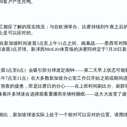
和客户产生共鸣。
工都应了解的现实情况：与在欧洲举办、比赛持续到午夜之后的赛
上是可以应对的。
在新加坡时间凌晨3点至上午11点之间。揭幕战——墨西哥对
凌晨3点开球。新泽西MetLife体育场的决赛同样定于7月20
晨3点至6点）会吸引部分球迷定闹钟——第二天早上状态可能
午7点至11点）在大多数新加坡办公室工作日开始之前或期间
宵熬夜的疲惫，而是比赛日的分心——在上班时间刷比分、刷群
播服务意味着许多球迷会选择观看重播而非牺牲睡眠——这大大改变了
相比，新加坡球迷实际上处于一个相对可以应对的位置。请围
。