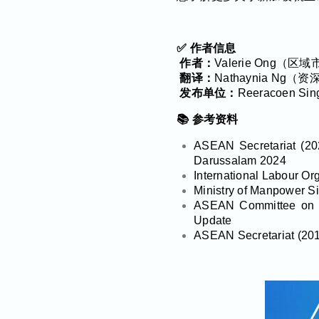
✅ 作者信息
作者：
Valerie Ong（
翻译：
Nathaynia Ng
发布单位：
Reeracoen
📚 参考资料
ASEAN Secretariat (202
Darussalam 2024
International Labour Or
Ministry of Manpower S
ASEAN Committee on Mi
Update
ASEAN Secretariat (201