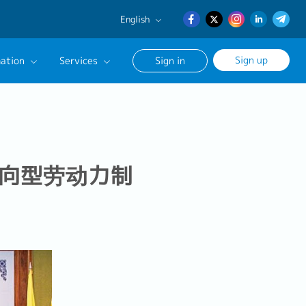
English
English
Sign up
ation
Services
Sign in
日本語
簡体中文
Our Career Advisor
onsultation Service
age
导向型劳动力制