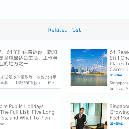
Related Post
6年，61个理由告诉你：新加
61 Reas
是全球最适合生活、工作与
Still On
业的地方之一
Places t
Career 
GENERAL
未试图以体量取胜。以仅734平
的面积——比纽约市还小——它靠
Singapore
竞争。独立61年后，这场押注在
on size. 
异常容易衡量的方式得到了回报：
kilometre
乎没有天然资源的国家，如今运营
City, it c
最佳机场，跻身全球最安全国家之
instead....
ore Public Holidays
Singapor
刚刚超越了花了两个世纪才建立起
The Full List, Five Long
Growing
誉的瑞士，夺得一项全球主要竞争
ds, and What to Plan
Feel Mor
ow
GENERAL