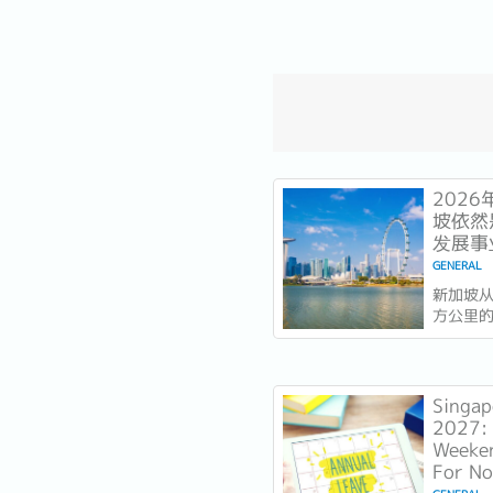
202
坡依然
发展事
GENERAL
新加坡从
方公里
的是实力
今年以
一个几
着全球
Singap
列，并
2027: 
稳定声
Weeken
力...
For N