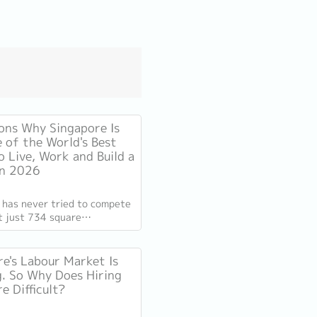
ons Why Singapore Is
e of the World's Best
o Live, Work and Build a
in 2026
 has never tried to compete
At just 734 square
s, smaller than New York
ompetes on capability
e's Labour Market Is
. So Why Does Hiring
e Difficult?