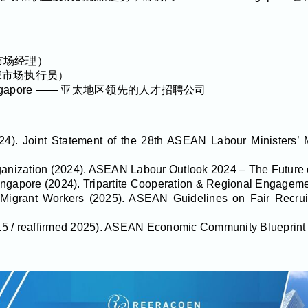
区域市场经理）
（资深市场执行员）
 Singapore —— 亚太地区领先的人才招聘公司
4). Joint Statement of the 28th ASEAN Labour Ministers’ 
ganization (2024). ASEAN Labour Outlook 2024 – The Future o
ingapore (2024). Tripartite Cooperation & Regional Engagem
grant Workers (2025). ASEAN Guidelines on Fair Recrui
5 / reaffirmed 2025). ASEAN Economic Community Blueprint