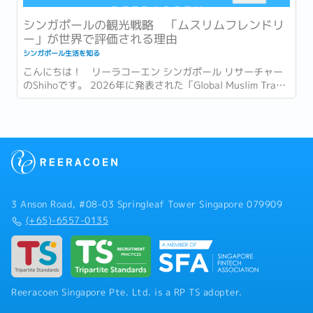
シンガポールの観光戦略 「ムスリムフレンドリ
ー」が世界で評価される理由
シンガポール生活を知る
こんにちは！ リーラコーエン シンガポール リサーチャー
のShihoです。 2026年に発表された「Global Muslim Travel
Index 2026」(GMTI) というムスリム (イスラム教を信仰し
ている人)...
3 Anson Road, #08-03 Springleaf Tower Singapore 079909
(+65)-6557-0135
Reeracoen Singapore Pte. Ltd. is a RP TS adopter.