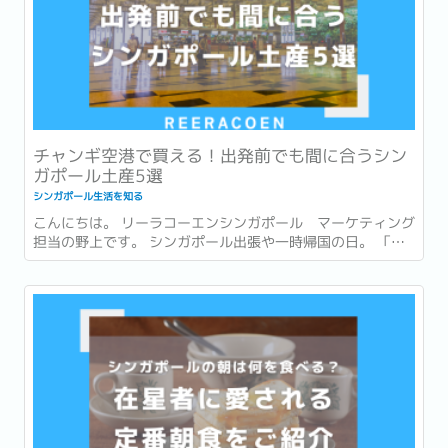
チャンギ空港で買える！出発前でも間に合うシン
ガポール土産5選
シンガポール生活を知る
こんにちは。 リーラコーエンシンガポール マーケティング
担当の野上です。 シンガポール出張や一時帰国の日。 「最
後まで打合せや商談が入っていて、市内でお土産を買う時間
がなかった…。」 「一時帰国ギリギリまで予定が詰まってい
てお土産が買えなかった…。」 このような経験はありません
か？ ...