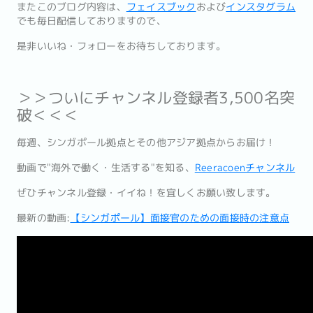
またこのブログ内容は、
フェイスブック
および
インスタグラム
でも
毎日配信しておりますので、
是非いいね・フォローをお待ちしております。
＞＞ついにチャンネル登録者3,500名突
破＜＜＜
毎週、シンガポール拠点とその他アジア拠点からお届け！
動画で"海外で働く・生活する"を知る、
Reeracoenチャ
ンネル
ぜひチャンネル登録・イイね！を宜しくお願い致します。
最新の動画:
【シンガポール】面接官のための面接時の注意点