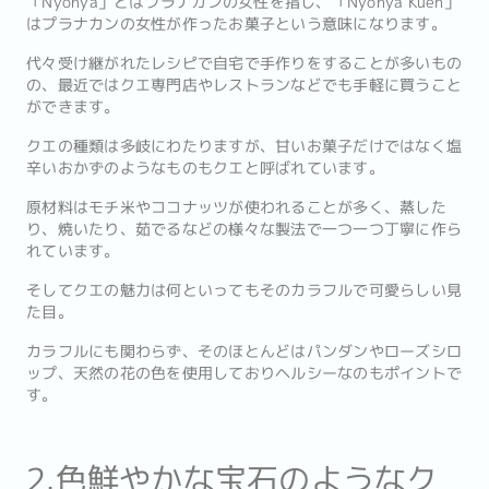
「Nyonya」とはプラナカンの女性を指し、「Nyonya Kueh」
はプラナカンの女性が作ったお菓子という意味になります。
代々受け継がれたレシピで自宅で手作りをすることが多いもの
の、最近ではクエ専門店やレストランなどでも手軽に買うこと
ができます。
クエの種類は多岐にわたりますが、甘いお菓子だけではなく塩
辛いおかずのようなものもクエと呼ばれています。
原材料はモチ米やココナッツが使われることが多く、蒸した
り、焼いたり、茹でるなどの様々な製法で一つ一つ丁寧に作ら
れています。
そしてクエの魅力は何といってもそのカラフルで可愛らしい見
た目。
カラフルにも関わらず、そのほとんどはパンダンやローズシロ
ップ、天然の花の色を使用しておりヘルシーなのもポイントで
す。
2.色鮮やかな宝石のようなク