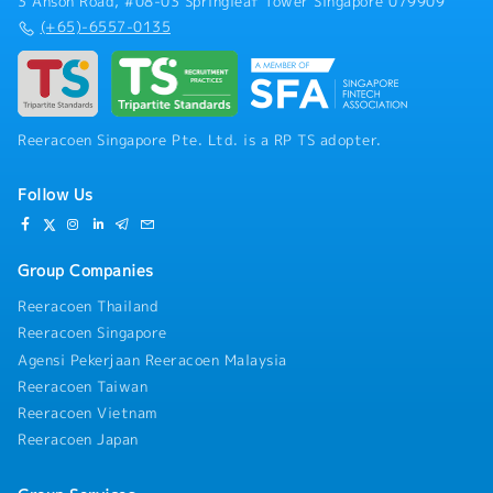
3 Anson Road, #08-03 Springleaf Tower Singapore 079909
(+65)-6557-0135
Reeracoen Singapore Pte. Ltd. is a RP TS adopter.
Follow Us
Group Companies
Reeracoen Thailand
Reeracoen Singapore
Agensi Pekerjaan Reeracoen Malaysia
Reeracoen Taiwan
Reeracoen Vietnam
Reeracoen Japan