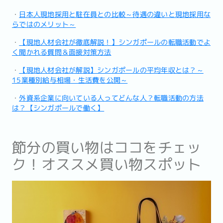
・
日本人現地採用と駐在員との比較～待遇の違いと現地採用な
らではのメリット～
・
【現地人材会社が徹底解説！】シンガポールの転職活動でよ
く聞かれる質問＆面接対策方法
・
【現地人材会社が解説】シンガポールの平均年収とは？～
15業種別給与相場・生活費を公開～
・
外資系企業に向いている人ってどんな人？転職活動の方法
は？【シンガポールで働く】
節分の買い物はココをチェッ
ク！オススメ買い物スポット