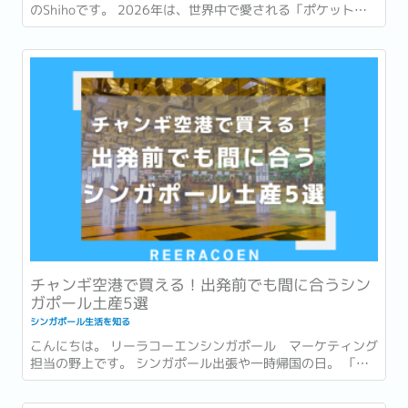
のShihoです。 2026年は、世界中で愛される「ポケットモ
ンスター (ポケモン)」が誕生して30周年という節目の年で
す。 ゲームやアニメ、カードゲームなど、幅広い世代に親し
まれ、日本を代表するコンテンツの一つとなったポケモ
ン。...
チャンギ空港で買える！出発前でも間に合うシン
ガポール土産5選
シンガポール生活を知る
こんにちは。 リーラコーエンシンガポール マーケティング
担当の野上です。 シンガポール出張や一時帰国の日。 「最
後まで打合せや商談が入っていて、市内でお土産を買う時間
がなかった…。」 「一時帰国ギリギリまで予定が詰まってい