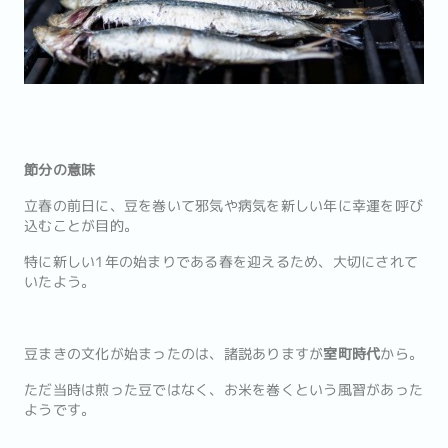
節分の意味
立春の前日に、豆を巻いて邪気や病気を新しい年に幸運を呼び
込むことが目的。
特に新しい1年の始まりである春を迎えるため、大切にされて
いたよう。
豆まきの文化が始まったのは、諸説ありますが
室町時代
から。
ただ当時は煎った豆ではなく、お米を巻くという風習があった
ようです。