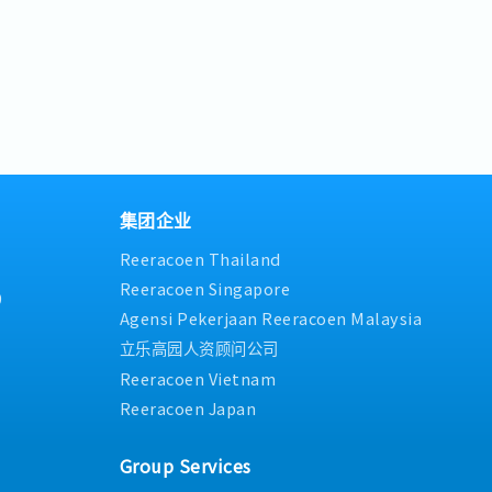
集团企业
Reeracoen Thailand
Reeracoen Singapore
9
Agensi Pekerjaan Reeracoen Malaysia
立乐高园人资顾问公司
Reeracoen Vietnam
Reeracoen Japan
Group Services