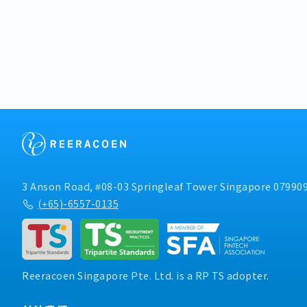
3 Anson Road, #08-03 Springleaf Tower Singapore 07990
(+65)-6557-0135
Reeracoen Singapore Pte. Ltd. is a RP TS adopter.