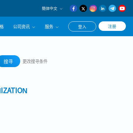
簡体中文
English
格
公司资讯
服务
注册
登入
日本語
簡体中文
公司简介
联系猎头顾问
搜寻
经营理念
职涯咨询服务
搜寻
更改搜寻条件
集团CEO致辞
IZATION