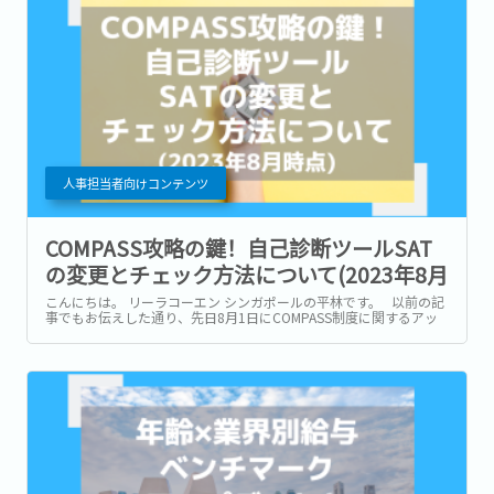
人事担当者向けコンテンツ
COMPASS攻略の鍵！自己診断ツールSAT
の変更とチェック方法について(2023年8月
時点)
こんにちは。 リーラコーエン シンガポールの平林です。 以前の記
事でもお伝えした通り、先日8月1日にCOMPASS制度に関するアッ
プデートがありました。 業界別、年齢別の給与ベンチマーク発表の
他に、給与チェックツール(Self-Assessment Tool:SAT)の変更で
す。...