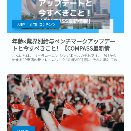
人事担当者向けコンテンツ
年齢×業界別給与ベンチマークアップデー
トと今すべきこと！【COMPASS最新情
報】
こんにちは。 リーラコーエン シンガポールの平林です。 9月から
始まるEP申請の新フレームワークCOMPASS制度。 それに向けての
準備や前倒しで採用を進められる企業様も多くいらっしゃるかと思
います。...
GENERAL