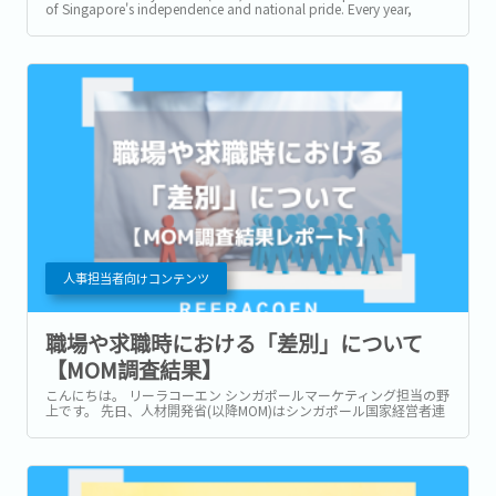
of Singapore's independence and national pride. Every year,
citizens and...
人事担当者向けコンテンツ
職場や求職時における「差別」について
【MOM調査結果】
こんにちは。 リーラコーエン シンガポールマーケティング担当の野
上です。 先日、人材開発省(以降MOM)はシンガポール国家経営者連
盟(SNEF)、全国労働組合会議（NTUC）と共同で結成するThe
Tripartite Alliance for Fair and Progressive...