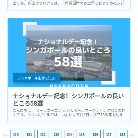
上です。 前回のブログでは、一時帰国時のお土産におすすめのシン
ガポールの食べ物をご紹介しました。 一方で、食べ物は買いすぎて
余ってしまったときの賞味期限が心配だったり、そもそもの受け取
り手の好き嫌いなどがあったり…。...
シンガポール生活を知る
ナショナルデー記念！シンガポールの良い
ところ58選
こんにちは。 リーラコーエン シンガポールマーケティング担当の野
上です。 シンガポールでは、いよいよ来月9日に独立58周年を迎え
るナショナルデーが控えています。 今月より毎週末行われている記
念式典のリハーサルも盛り上がってきましたね！...
…
130
131
132
133
134
135
136
137
138
…