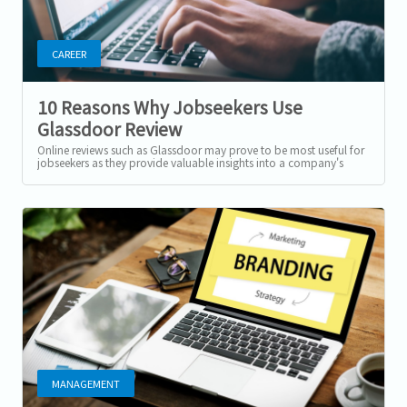
CAREER
10 Reasons Why Jobseekers Use
Glassdoor Review
Online reviews such as Glassdoor may prove to be most useful for
jobseekers as they provide valuable insights into a company's
culture, work...
MANAGEMENT