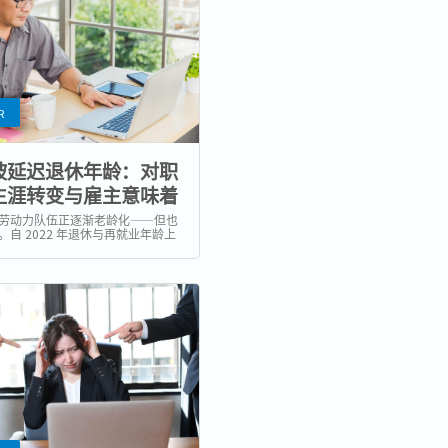
R
坡延迟退休年龄：对职
生涯转变与雇主意味着
？
劳动力队伍正逐渐老龄化——但也
。自 2022 年退休与再就业年龄上
来越多专业人士选择延长职业生
0 岁后还在工作」的话题也变得格
无论对雇主还是员工而言，这一趋
挑战，也孕育机遇。 新加坡的退休
上延伸，而不是退出...