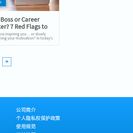
R
 Boss or Career
er? 7 Red Flags to
 Before You Resign
oss inspiring you… or slowly
shing your motivation? In today’s
ive job market, knowing when to
y from a bad...
公司简介
个人隐私权保护政策
使用规范