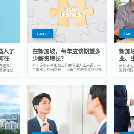
CAREER
CAREE
陷入了
在新加坡，每年应该期望多
新加
何在
少薪资增长？
业、
什么
对于许多在新加坡工作的专业人士来说，一
尽管科
新加坡的
个最常见的问题是：“我每年的薪水应该涨多
都存在机
更具韧性
少？”虽然每个行业、公司和职位都有差异，
困在缺乏
调后，越
但了解一个大致的基准有助于你评估自己的
力部
涯，「6
薪酬是否合理，并规划财务未来。 本文将依
职场流动性
外重要。
据人力部（MOM）发布的最新数据、薪资调
工愿意跳
势既带来
查以及行业见解，为你梳理在年薪增长方面
年龄：向
的趋势与参考标准。...