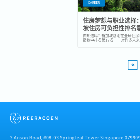
CAREER
住房梦想与职业选择
坡住房可负担性排名
什么？
你知道吗？新加坡刚刚在全球住房
指数中排名第17名——对许多人
惊喜，因为大家普遍认为新加坡的
球最贵之一。但在你开始想象自己
连转身都难的“猫都甩不开”的小单
🐱，让我们一起拆解这个排名的
以及它对你的职业、生涯规划和未
味着什么。...
3 Anson Road, #08-03 Springleaf Tower Singapore 07990