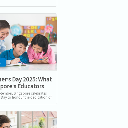
R
er’s Day 2025: What
pore’s Educators
Teach Us About
ptember, Singapore celebrates
s Day to honour the dedication of
ong Careers
s. But beyond the classroom,
provide valuable...