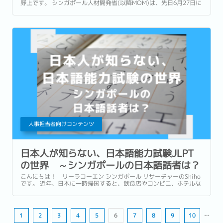
野上です。 シンガポール人材開発省(以降MOM)は、先日6月27日に
2025年1〜3月期(第1四半期)の労働市場調査結果を発表しました。
本調査によると、雇用は引き続き拡大したものの、そのペースは前
期と比べて緩やかとなりました。...
人事担当者向けコンテンツ
日本人が知らない、日本語能力試験JLPT
の世界 ～シンガポールの日本語話者は？
こんにちは！ リーラコーエン シンガポール リサーチャーのShiho
です。 近年、日本に一時帰国すると、飲食店やコンビニ、ホテルな
ど至る所で外国人従業員の方々が増加してきていると感じません
か。...
1
2
3
4
5
6
7
8
9
10
…