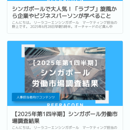
シンガポールで大人気！「ラブブ」旋風か
ら企業やビジネスパーソンが学べること
こんにちは。 リーラコーエンシンガポール マーケティング担当の
野上です。 2025年6月28日早朝5時半。オーチャードのど真ん中
「ION Orchard」の前には160人以上の人々が長蛇の列を作ってい
ました。 お目当ては、キャラクター「Labubu(ラブブ)」シリーズ
の新商品「Wacky...
人事担当者向けコンテンツ
【2025年第1四半期】シンガポール労働市
場調査結果
こんにちは。 リーラコーエンシンガポール マーケティング担当の