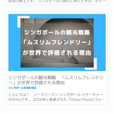
担当の野上です。 シンガポールへ旅行に来たときは、ホテル
での朝食を楽しんだり、有名店でローカルグルメを味わった
りすることが多いかもしれません。 一方で、実際に暮らし始
めると、「朝食」は毎日の生活の一部になります。...
シンガポールの観光戦略 「ムスリムフレンドリ
ー」が世界で評価される理由
シンガポール生活を知る
こんにちは！ リーラコーエン シンガポール リサーチャー
のShihoです。 2026年に発表された「Global Muslim Travel
Index 2026」(GMTI) というムスリム (イスラム教を信仰し
ている人)...