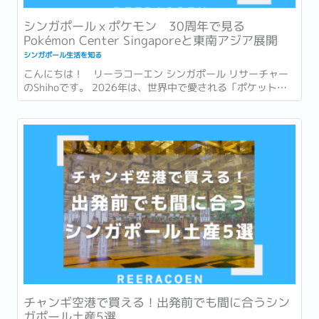
シンガポールｘポケモン 30周年で見る
Pokémon Center Singaporeと東南アジア展開
シンガポール生活を知る
こんにちは！ リーラコーエン シンガポール リサーチャー
のShihoです。 2026年は、世界中で愛される「ポケットモ
ンスター (ポケモン)」が誕生して30周年という節目の年で
す。 ゲームやアニメ、カードゲームなど、幅広い世代に親し
まれ、日本を代表するコンテンツの一つとなったポケモ
ン。...
チャンギ空港で買える！出発前でも間に合うシン
ガポール土産5選