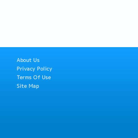
t up 9,400 and job
 (73,300...
About Us
Privacy Policy
Terms Of Use
Site Map