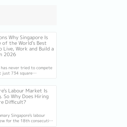
ons Why Singapore Is
e of the World's Best
o Live, Work and Build a
in 2026
 has never tried to compete
At just 734 square
s, smaller than New York
ompetes on capability
e's Labour Market Is
. So Why Does Hiring
e Difficult?
mary Singapore's labour
ew for the 18th consecutive
n Q1 2026, with total