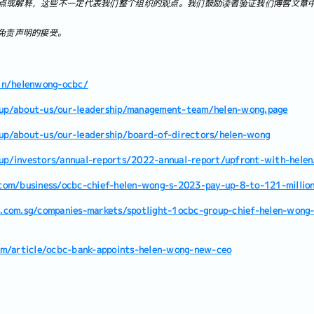
点或解释，这些不一定代表我们整个组织的观点。我们鼓励读者验证我们博客文章
免责声明的接受。
in/helenwong-ocbc/
up/about-us/our-leadership/management-team/helen-wong.page
p/about-us/our-leadership/board-of-directors/helen-wong
p/investors/annual-reports/2022-annual-report/upfront-with-helen
com/business/ocbc-chief-helen-wong-s-2023-pay-up-8-to-121-millio
.com.sg/companies-markets/spotlight-1ocbc-group-chief-helen-wong
om/article/ocbc-bank-appoints-helen-wong-new-ceo