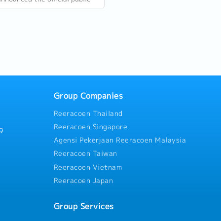
employmen
s for 2027 on 18 June 2026.
vacancies
re 11 gazetted public holidays
Group Companies
Reeracoen Thailand
Reeracoen Singapore
9
Agensi Pekerjaan Reeracoen Malaysia
Reeracoen Taiwan
Reeracoen Vietnam
Reeracoen Japan
Group Services