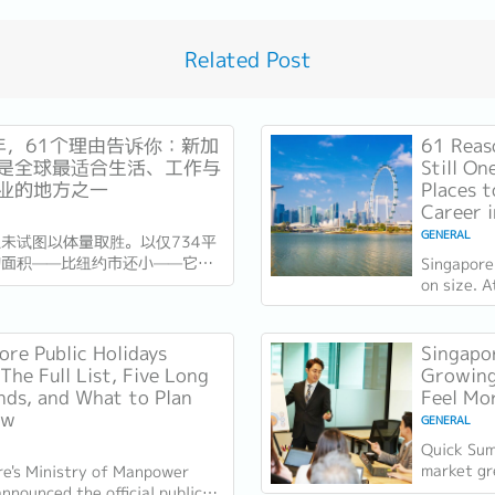
Related Post
6年，61个理由告诉你：新加
61 Reas
是全球最适合生活、工作与
Still On
业的地方之一
Places t
Career 
GENERAL
未试图以体量取胜。以仅734平
的面积——比纽约市还小——它靠
Singapore
竞争。独立61年后，这场押注在
on size. 
异常容易衡量的方式得到了回报：
kilometre
乎没有天然资源的国家，如今运营
City, it c
最佳机场，跻身全球最安全国家之
instead....
ore Public Holidays
Singapor
刚刚超越了花了两个世纪才建立起
The Full List, Five Long
Growing
誉的瑞士，夺得一项全球主要竞争
ds, and What to Plan
Feel Mor
ow
GENERAL
Quick Sum
market gr
re's Ministry of Manpower
quarter i
nounced the official public