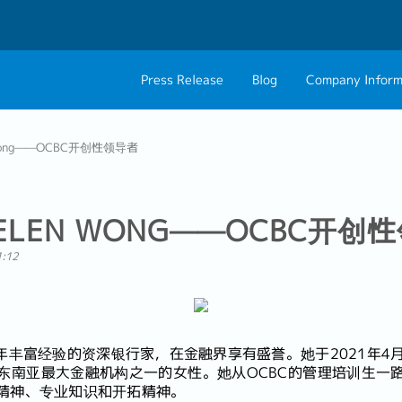
Press Release
Blog
Company Inform
About Us
Contact 
Wong——OCBC开创性领导者
Philosophy
Career C
Group CEO Mess
LEN WONG——OCBC开创
1:12
有40年丰富经验的资深银行家，在金融界享有盛誉。她于2021年4
东南亚最大金融机构之一的女性。她从OCBC的管理培训生一
精神、专业知识和开拓精神。