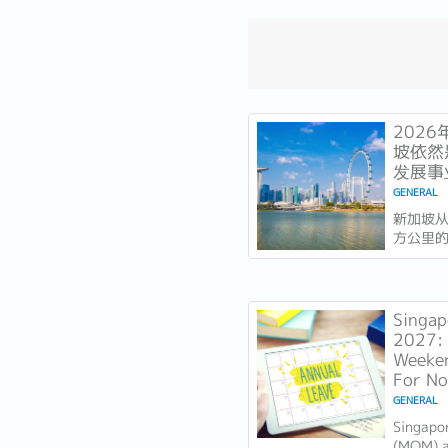
202
坡依然
发展事
GENERAL
新加坡从
方公里
的是实力
今年以
一个几
着全球
Singap
列，并
2027: 
稳定声
Weeken
力...
For N
GENERAL
Singapo
(MOM) an