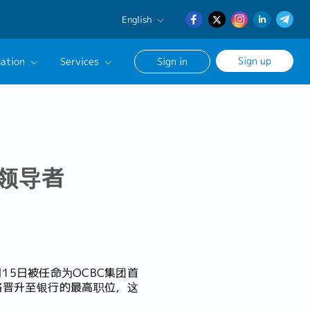
English
English
Sign up
ation
Services
Sign in
日本語
簡体中文
Our Career Advisor
onsultation Service
age
性领导者
月15日被任命为OCBC集团首
路晋升至银行的最高职位，这