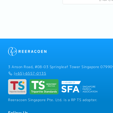
holiday
There a
in...
3 Anson Road, #08-03 Springleaf Tower Singapore 07990
(+65)-6557-0135
Reeracoen Singapore Pte. Ltd. is a RP TS adopter.