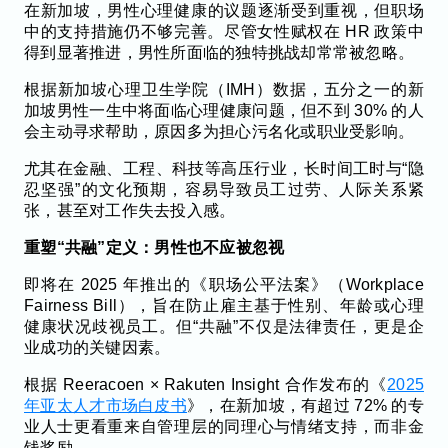
在新加坡，男性心理健康的议题逐渐受到重视，但职场
中的支持措施仍不够完善。尽管女性赋权在 HR 政策中
得到显著推进，男性所面临的独特挑战却常常被忽略。
根据新加坡心理卫生学院（IMH）数据，五分之一的新
加坡男性一生中将面临心理健康问题，但不到 30% 的人
会主动寻求帮助，原因多为担心污名化或职业受影响。
尤其在金融、工程、科技等高压行业，长时间工时与“隐
忍坚强”的文化预期，容易导致员工过劳、人际关系紧
张，甚至对工作失去投入感。
重塑“共融”定义：男性也不应被忽视
即将在 2025 年推出的《职场公平法案》（Workplace
Fairness Bill），旨在防止雇主基于性别、年龄或心理
健康状况歧视员工。但“共融”不仅是法律责任，更是企
业成功的关键因素。
根据 Reeracoen × Rakuten Insight 合作发布的《
2025
年亚太人才市场白皮书
》，在新加坡，有超过 72% 的专
业人士更看重来自管理层的同理心与情绪支持，而非金
钱奖励。