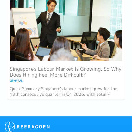
Singapore's Labour Market Is Growing. So Why
Does Hiring Feel More Difficult?
GENERAL
Quick Summary Singapore's labour market grew for the
18th consecutive quarter in Q1 2026, with total
employment up 9,400 and job vacancies (73,300...