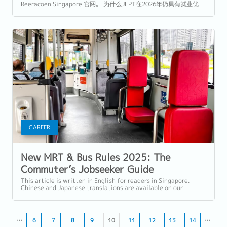
Reeracoen Singapore 官网。 为什么JLPT在2026年仍具有就业优
势？ 每年12月，亚洲各地成千上万的考生都会收到他们的日本语能力
测试（JLPT）成绩。这项语言资历至今仍是新加坡最实用的双语加分
项之一。...
CAREER
New MRT & Bus Rules 2025: The
Commuter’s Jobseeker Guide
This article is written in English for readers in Singapore.
Chinese and Japanese translations are available on our
website. Singapore’s New...
…
6
7
8
9
10
11
12
13
14
…