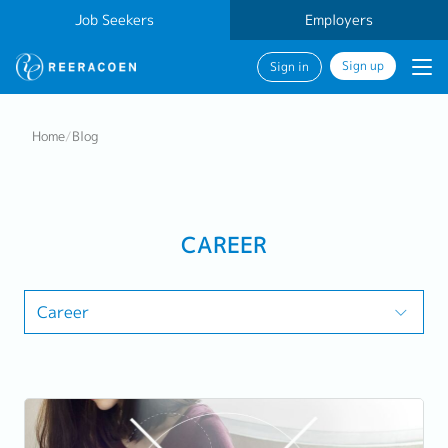
Job Seekers
Employers
Sign up
Sign in
Home
/
Blog
CAREER
Career