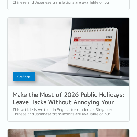
Chinese and Japanese translations are available on our
website. Why December Is the...
CAREER
Make the Most of 2026 Public Holidays:
Leave Hacks Without Annoying Your
Boss
This article is written in English for readers in Singapore.
Chinese and Japanese translations are available on our
website. Smart Planning for a...