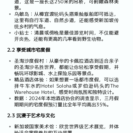
道，这是一座长达250米的吊桥，可俯瞰森林美
景。
乌敏岛：从樟宜渡轮码头搭乘舢舨船即可抵达，
这里有自行车道、自然步道，还能感受新加坡传
统乡村的气息。
小贴士：清晨或傍晚是最佳游览时间，不仅能避
开炎热，还能有更高的几率看到野生动物。
2.2 享受城市宅度假
圣淘沙度假村：从豪华的卡佩拉酒店到适合亲子
的圣淘沙名胜世界，都能让你轻松享受假期，并
畅玩环球影城、水上探险乐园等景点。
精品酒店体验：如果想要一场都市度假，可以选
择牛车水的Hotel Soloha或罗伯逊码头的The
Warehouse Hotel，感受时尚氛围和独特设计。
数据：2024年本地酒店协会的调查显示，三月假
期期间的宅度假预订量比全年平均高出35%。
2.3 沉浸于艺术与文化
新加坡国家美术馆：欣赏世界级艺术展览，并体
验适合家庭参与的互动装置。