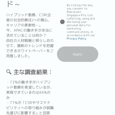
ド～
By ticking this box,
you consent to
Reeracoen
ハイブリッド勤務、CSR(企
Singapore Pte. Ltd.
collecting, using and
業の社会的責任)への関心、
disclosing your
キャリアの柔軟性…。
personal data for
marketing
今、APACの働き手が本当に
communications, in
求めていることは何か？
accordance with our
Privacy Policy
.
自社の人材戦略と照らし合わ
せて、最新のトレンドを把握
できるホワイトペーパーをご
用意しました。
🔍 主な調査結果：
・72%の働き手がハイブリ
ッド勤務を希望しているが、
実現できているのは46%の
み
・71%が「CSRやサステナ
ビリティへの取り組みが就職
先選びに影響する」と回答