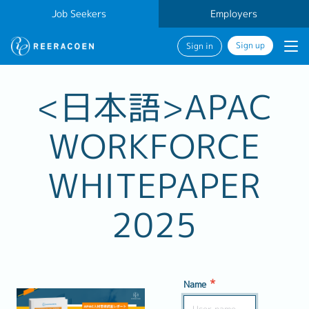
Job Seekers
Employers
Sign up
Sign in
<日本語>APAC
WORKFORCE
WHITEPAPER
2025
*
Name