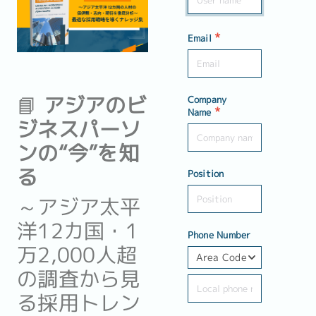
*
Email
📘
アジアのビ
Company
*
Name
ジネスパーソ
ンの“今”を知
る
Position
～アジア太平
洋12カ国・1
Phone Number
万2,000人超
Area Code
の調査から見
る採用トレン